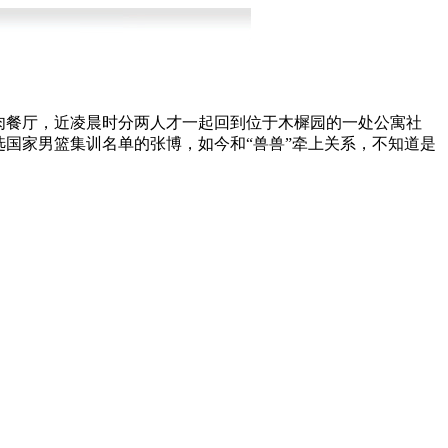
烤肉餐厅，近凌晨时分两人才一起回到位于木樨园的一处公寓社
国家男篮集训名单的张博，如今和“兽兽”牵上关系，不知道是