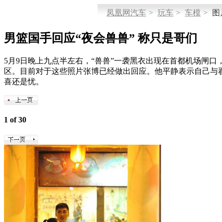
凤凰网汽车
>
玩车
>
车模
>
图
男篮国手回应“夜会兽兽” 称只是哥们
5月9日晚上九点半左右，“兽兽”一袭黑衣出现在首都机场闸
区。目前对于这些照片张博已经做出回应。他平静表示自己与翟
喜还是忧。
1 of 30