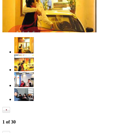
1
of
30