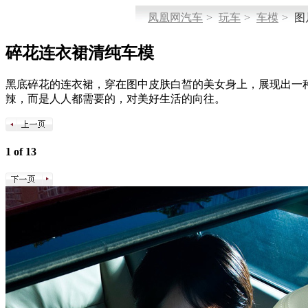
凤凰网汽车
>
玩车
>
车模
>
图
碎花连衣裙清纯车模
黑底碎花的连衣裙，穿在图中皮肤白皙的美女身上，展现出一
辣，而是人人都需要的，对美好生活的向往。
1 of 13