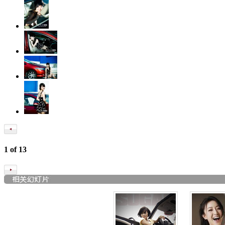
1
of
13