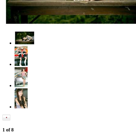
1
of
8