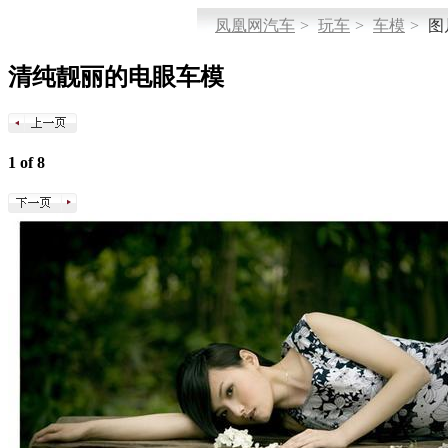
凤凰网汽车
>
玩车
>
车模
>
图
清纯靓丽的电眼车模
1 of 8