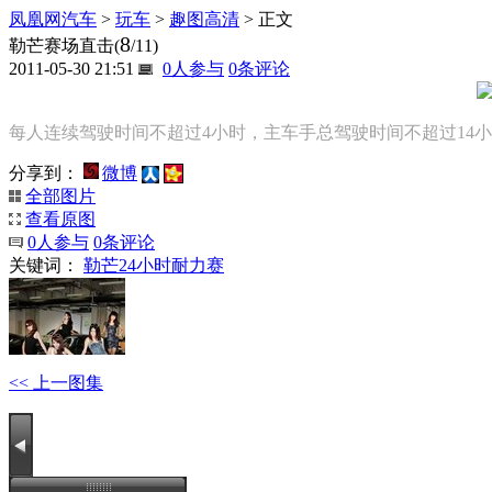
凤凰网汽车
>
玩车
>
趣图高清
> 正文
8
勒芒赛场直击
(
/11)
2011-05-30 21:51
0
人参与
0
条评论
每人连续驾驶时间不超过4小时，主车手总驾驶时间不超过14
分享到：
微博
全部图片
查看原图
0
人参与
0
条评论
关键词：
勒芒24小时耐力赛
<< 上一图集