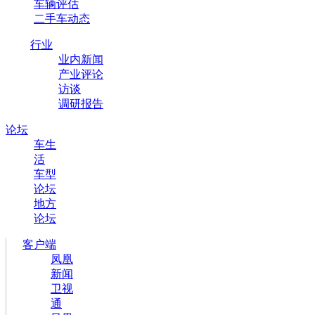
车辆评估
二手车动态
行业
业内新闻
产业评论
访谈
调研报告
论坛
车生
活
车型
论坛
地方
论坛
客户端
凤凰
新闻
卫视
通