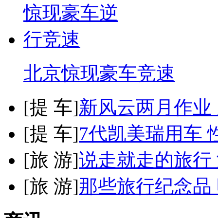
北京惊现豪车竞速
[
提 车
]
新风云两月作业
[
提 车
]
7代凯美瑞用车 
[
旅 游
]
说走就走的旅行
[
旅 游
]
那些旅行纪念品 