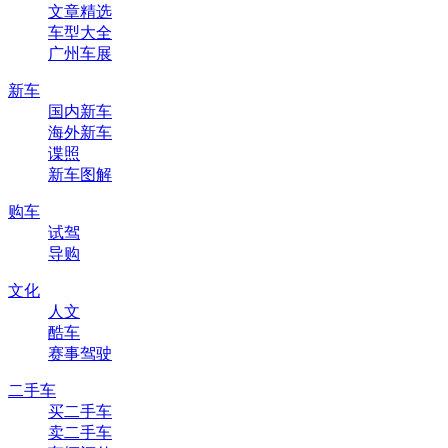
文章精选
车型大全
广州车展
新车
国内新车
海外新车
谍照
新车图解
购车
试驾
导购
文化
人文
酷车
赛事驾驶
二手车
买二手车
卖二手车