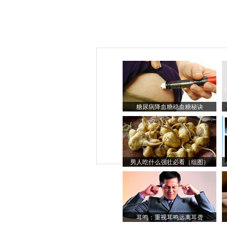
糖尿病降血糖稳血糖秘诀
男人吃什么强壮必看（组图）
耳鸣：重视耳鸣远离耳聋