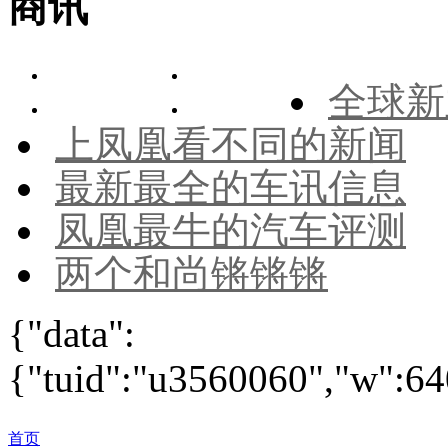
商讯
全球新
上凤凰看不同的新闻
最新最全的车讯信息
凤凰最牛的汽车评测
两个和尚锵锵锵
{"data":
{"tuid":"u3560060","w":640
首页