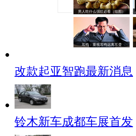
男人吃什么强壮必看（组图）
耳鸣：重视耳鸣远离耳聋
改款起亚智跑最新消息
铃木新车成都车展首发