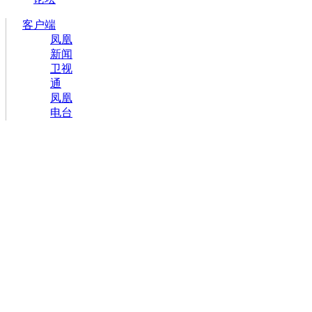
客户端
凤凰
新闻
卫视
通
凤凰
电台