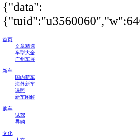
{"data":
{"tuid":"u3560060","w":640
首页
文章精选
车型大全
广州车展
新车
国内新车
海外新车
谍照
新车图解
购车
试驾
导购
文化
人文