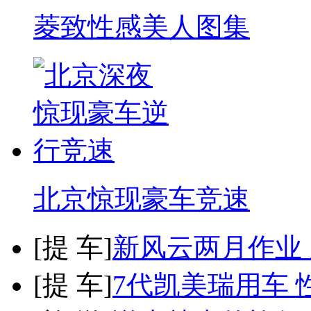
菱致性感美人图集
北京惊现豪车竞速
[
提 车
]
新风云两月作业
[
提 车
]
7代凯美瑞用车 