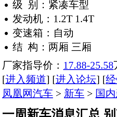
级 别：
紧凑车型
发动机：
1.2T 1.4T
变速箱：
自动
结 构：
两厢 三厢
厂家指导价：
17.88-25.58
[
进入频道
] [
进入论坛
] [
经
凤凰网汽车
>
新车
>
国内
一周新车消息汇总 别克