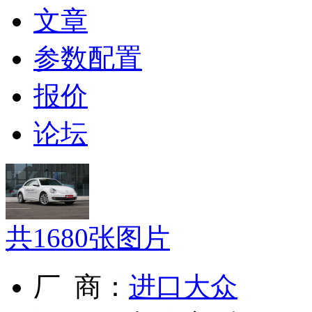
文章
参数配置
报价
论坛
共
1680
张图片
厂 商：
进口大众