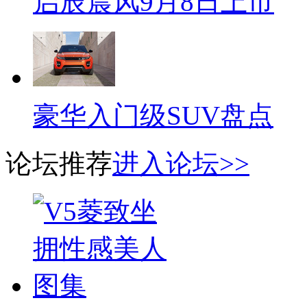
启辰晨风9月8日上市
豪华入门级SUV盘点
论坛推荐
进入论坛>>