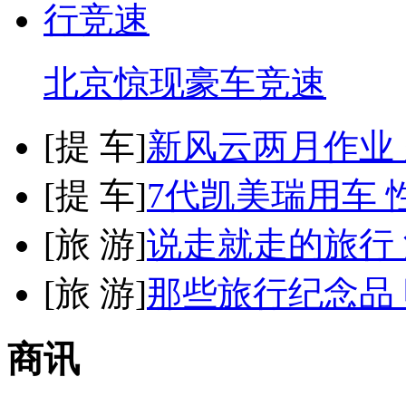
北京惊现豪车竞速
[
提 车
]
新风云两月作业
[
提 车
]
7代凯美瑞用车 
[
旅 游
]
说走就走的旅行
[
旅 游
]
那些旅行纪念品 
商讯