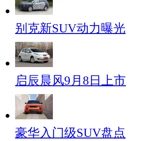
别克新SUV动力曝光
启辰晨风9月8日上市
豪华入门级SUV盘点