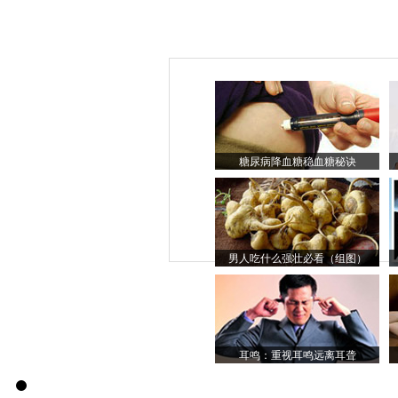
糖尿病降血糖稳血糖秘诀
男人吃什么强壮必看（组图）
耳鸣：重视耳鸣远离耳聋