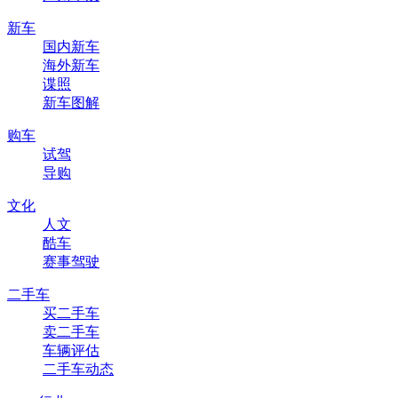
新车
国内新车
海外新车
谍照
新车图解
购车
试驾
导购
文化
人文
酷车
赛事驾驶
二手车
买二手车
卖二手车
车辆评估
二手车动态