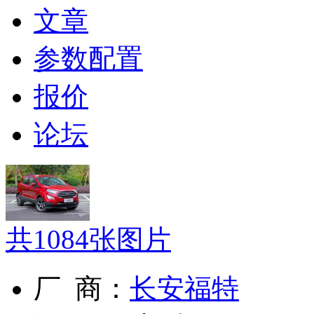
文章
参数配置
报价
论坛
共
1084
张图片
厂 商：
长安福特