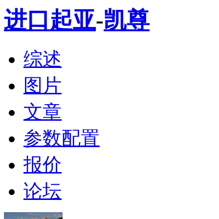
进口起亚
-
凯尊
综述
图片
文章
参数配置
报价
论坛