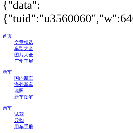
{"data":
{"tuid":"u3560060","w":640
首页
文章精选
车型大全
图片大全
广州车展
新车
国内新车
海外新车
谍照
新车图解
购车
试驾
导购
用车手册