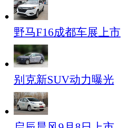
野马F16成都车展上市
别克新SUV动力曝光
启辰晨风9月8日上市