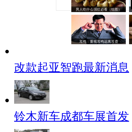
男人吃什么强壮必看（组图）
耳鸣：重视耳鸣远离耳聋
改款起亚智跑最新消息
铃木新车成都车展首发