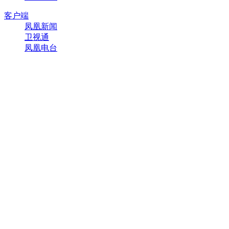
客户端
凤凰新闻
卫视通
凤凰电台