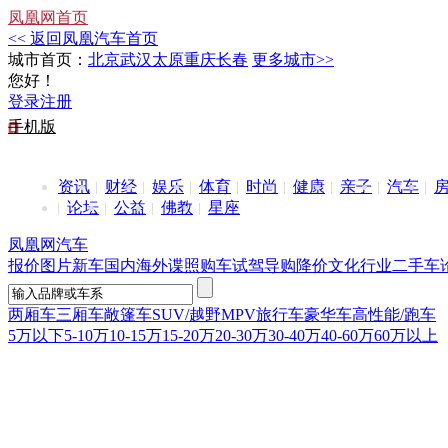
凤凰网首页
<< 返回凤凰汽车首页
城市首页：
北京
武汉
太原
重庆
长春
更多城市>>
您好！
登录
注册
手机版
资讯
财经
娱乐
体育
时尚
健康
亲子
汽车
论坛
公益
佛教
星座
凤凰网汽车
报价
图片
新车
国内
海外
谍照
购车
试驾
导购
降价
文化
行业
二手车
两厢车
三厢车
敞篷车
SUV/越野
MPV
旅行车
豪华车
高性能/跑车
5万以下
5-10万
10-15万
15-20万
20-30万
30-40万
40-60万
60万以上