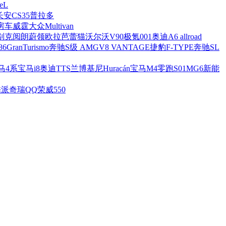
eL
长安CS35
普拉多
房车
威霆
大众Multivan
别克阅朗
蔚领
欧拉芭蕾猫
沃尔沃V90
极氪001
奥迪A6 allroad
86
GranTurismo
奔驰S级 AMG
V8 VANTAGE
捷豹F-TYPE
奔驰SL
马4系
宝马i8
奥迪TTS
兰博基尼Huracán
宝马M4
零跑S01
MG6新能
酷派
奇瑞QQ
荣威550