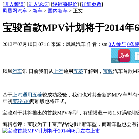
[
进入频道
] [
进入论坛
] [
经销商报价
] [
详细参数
]
凤凰网汽车
>
新车
>
国内新车
> 正文
宝骏首款MPV计划将于2014年
2013年07月10日 07:18
来源：凤凰汽车 作者：
stn
0
人参与
0
条
凤凰
汽车
讯 日前我们从
上汽
通用
五菱
了解到，
宝骏
汽车首款M
基于
上汽通用五菱
较成功经验，我们也对其全新的MPV车型
年初
宝骏630
两厢版也将正式。
宝骏对于其将推出的首款MPV车型，有望搭载一款1.5T涡轮增压
编辑点评：宝骏为了丰富产品线推出新车型，而新车型也会有