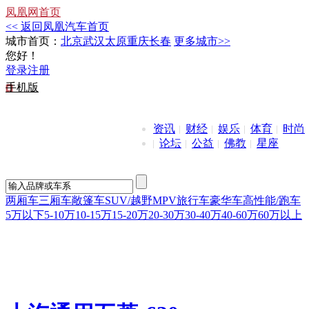
凤凰网首页
<< 返回凤凰汽车首页
城市首页：
北京
武汉
太原
重庆
长春
更多城市>>
您好！
登录
注册
手机版
资讯
财经
娱乐
体育
时尚
论坛
公益
佛教
星座
两厢车
三厢车
敞篷车
SUV/越野
MPV
旅行车
豪华车
高性能/跑车
5万以下
5-10万
10-15万
15-20万
20-30万
30-40万
40-60万
60万以上