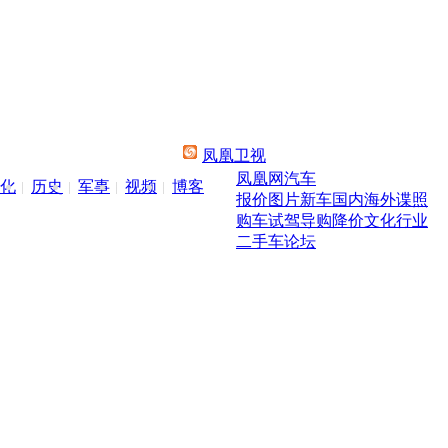
凤凰卫视
凤凰网汽车
化
历史
军事
视频
博客
报价
图片
新车
国内
海外
谍照
购车
试驾
导购
降价
文化
行业
二手车
论坛