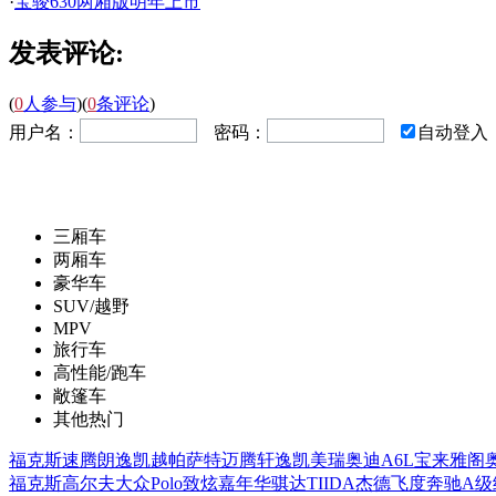
·
宝骏630两厢版明年上市
发表评论:
(
0
人参与
)
(
0
条评论
)
用户名：
密码：
自动登入
三厢车
两厢车
豪华车
SUV/越野
MPV
旅行车
高性能/跑车
敞篷车
其他热门
福克斯
速腾
朗逸
凯越
帕萨特
迈腾
轩逸
凯美瑞
奥迪A6L
宝来
雅阁
福克斯
高尔夫
大众Polo
致炫
嘉年华
骐达TIIDA
杰德
飞度
奔驰A级