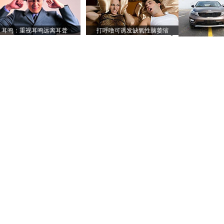
耳鸣：重视耳鸣远离耳聋
打呼噜可诱发缺氧性脑萎缩