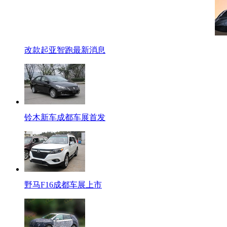
改款起亚智跑最新消息
铃木新车成都车展首发
野马F16成都车展上市