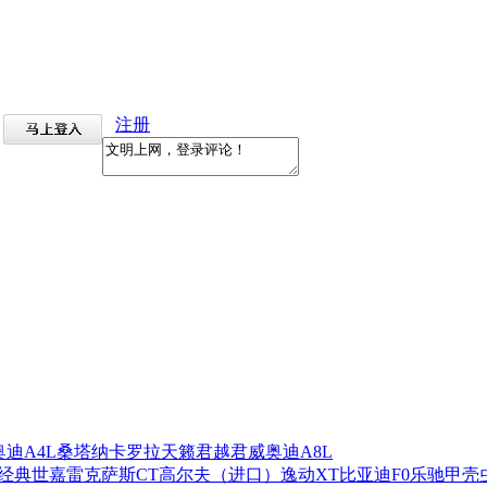
注册
奥迪A4L
桑塔纳
卡罗拉
天籁
君越
君威
奥迪A8L
经典世嘉
雷克萨斯CT
高尔夫（进口）
逸动XT
比亚迪F0
乐驰
甲壳