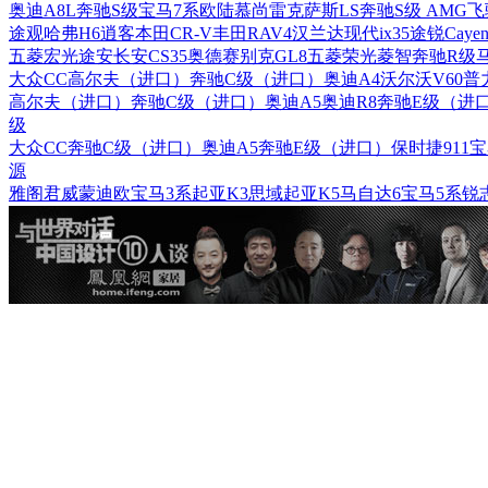
奥迪A8L
奔驰S级
宝马7系
欧陆
慕尚
雷克萨斯LS
奔驰S级 AMG
飞
途观
哈弗H6
逍客
本田CR-V
丰田RAV4
汉兰达
现代ix35
途锐
Cayen
五菱宏光
途安
长安CS35
奥德赛
别克GL8
五菱荣光
菱智
奔驰R级
大众CC
高尔夫（进口）
奔驰C级（进口）
奥迪A4
沃尔沃V60
普
高尔夫（进口）
奔驰C级（进口）
奥迪A5
奥迪R8
奔驰E级（进
级
大众CC
奔驰C级（进口）
奥迪A5
奔驰E级（进口）
保时捷911
宝
源
雅阁
君威
蒙迪欧
宝马3系
起亚K3
思域
起亚K5
马自达6
宝马5系
锐