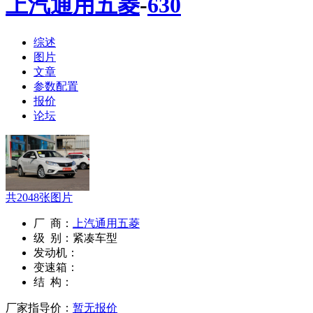
上汽通用五菱
-
630
综述
图片
文章
参数配置
报价
论坛
共
2048
张图片
厂 商：
上汽通用五菱
级 别：
紧凑车型
发动机：
变速箱：
结 构：
厂家指导价：
暂无报价