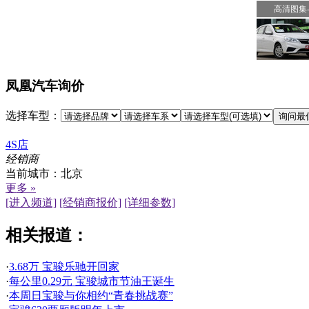
高清图集-6
凤凰汽车询价
选择车型：
4S店
经销商
当前城市：
北京
更多 »
[进入频道]
[经销商报价]
[详细参数]
相关报道：
·
3.68万 宝骏乐驰开回家
·
每公里0.29元 宝骏城市节油王诞生
·
本周日宝骏与你相约“青春挑战赛”