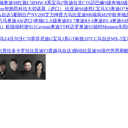
驰
奥迪S8
红旗L5
BMW 8系
宝马i7
凯迪拉克CT6
迈巴赫S级
奔驰S级
ne
智跑
昂科拉
大切诺基（进口）
比亚迪S6
途胜L
宝马X5
奥迪Q7
马自达5
夏朗
日产NV200
艾力绅
普力马
比亚迪M6
瑞风M2
中欧奔驰
力马
奥迪A6(进口)
奔驰CLA级
奥迪RS 7
奥迪RS 6
奥迪RS 4
奥迪S4
口）
欧陆
保时捷911
Cayman
奥迪TT
科迈罗
奥迪S5
福特Mustang
丰田
马Z4
沃尔沃C70
英菲尼迪G
宝马3系GT
标致207CC
马自达MX-5
宝
志
普拉多
卡罗拉
比亚迪F3
君越
马自达3
朗动
比亚迪S6
现代劳恩斯