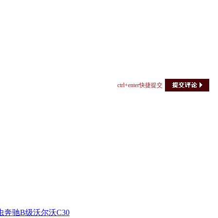
ctrl+enter快捷提交
虫
奔驰B级
沃尔沃C30