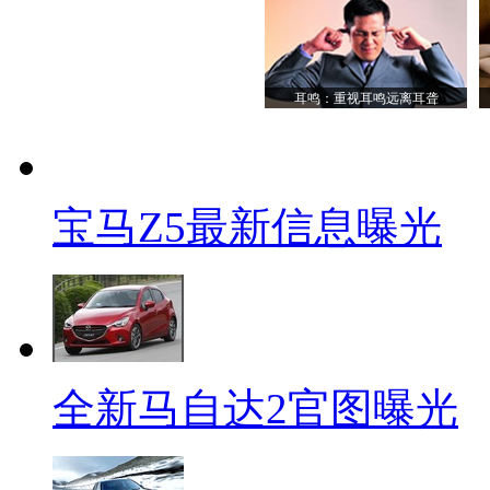
耳鸣：重视耳鸣远离耳聋
宝马Z5最新信息曝光
全新马自达2官图曝光