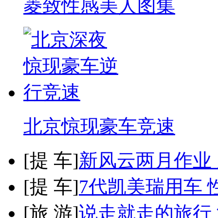
菱致性感美人图集
北京惊现豪车竞速
[
提 车
]
新风云两月作业
[
提 车
]
7代凯美瑞用车 
[
旅 游
]
说走就走的旅行