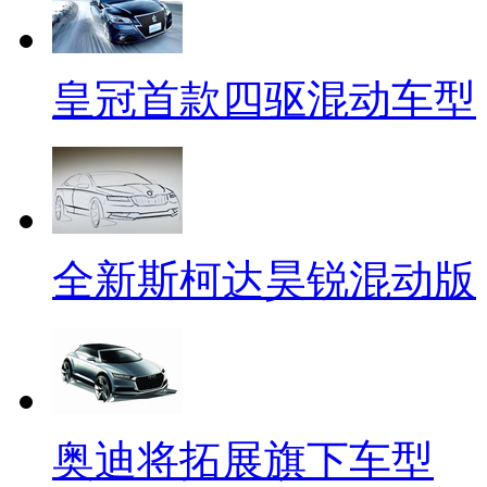
皇冠首款四驱混动车型
全新斯柯达昊锐混动版
奥迪将拓展旗下车型