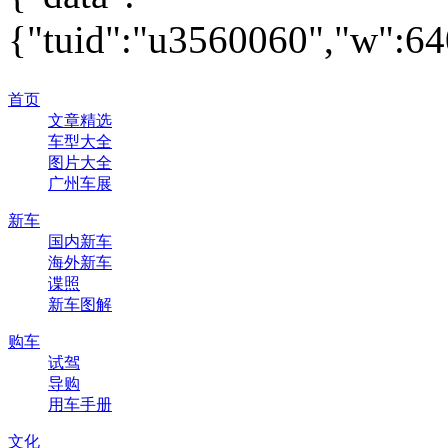
{"tuid":"u3560060","w":640
首页
文章精选
车型大全
图片大全
广州车展
新车
国内新车
海外新车
谍照
新车图解
购车
试驾
导购
用车手册
文化