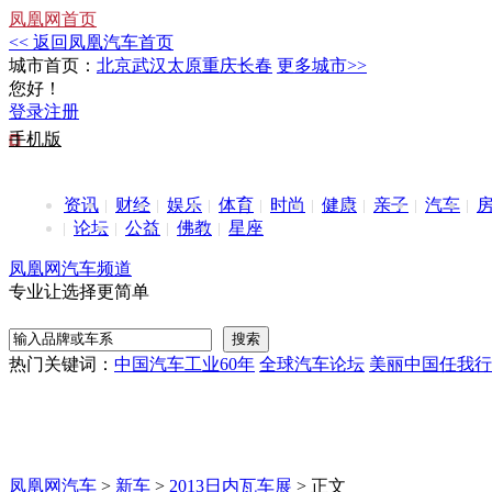
凤凰网首页
<< 返回凤凰汽车首页
城市首页：
北京
武汉
太原
重庆
长春
更多城市>>
您好！
登录
注册
手机版
资讯
财经
娱乐
体育
时尚
健康
亲子
汽车
论坛
公益
佛教
星座
凤凰网汽车频道
专业让选择更简单
热门关键词：
中国汽车工业60年
全球汽车论坛
美丽中国任我行
凤凰网汽车
>
新车
>
2013日内瓦车展
> 正文