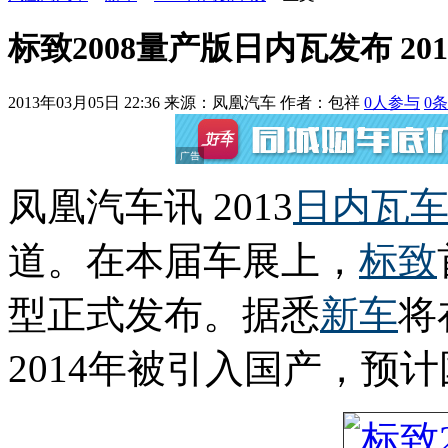
标致2008量产版日内瓦发布 20
2013年03月05日 22:36
来源：凤凰汽车 作者：
包祥
0
人参与
0
条
凤凰汽车讯 2013
日内瓦
道。在本届车展上，
标致
型正式发布。据悉
新车
将
2014年被引入国产，预