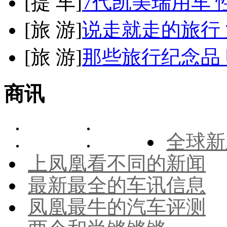
[
提 车
]
7代凯美瑞用车 
[
旅 游
]
说走就走的旅行
[
旅 游
]
那些旅行纪念品 
商讯
全球新
上凤凰看不同的新闻
最新最全的车讯信息
凤凰最牛的汽车评测