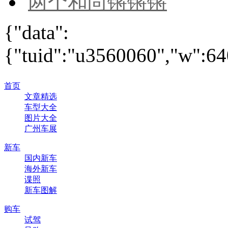
两个和尚锵锵锵
{"data":
{"tuid":"u3560060","w":640
首页
文章精选
车型大全
图片大全
广州车展
新车
国内新车
海外新车
谍照
新车图解
购车
试驾