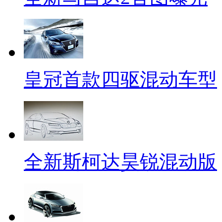
皇冠首款四驱混动车型
全新斯柯达昊锐混动版