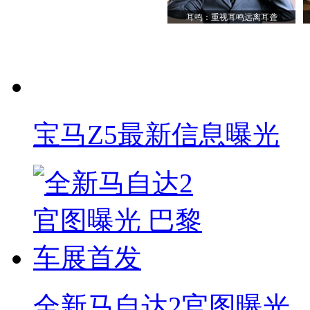
耳鸣：重视耳鸣远离耳聋
宝马Z5最新信息曝光
全新马自达2官图曝光