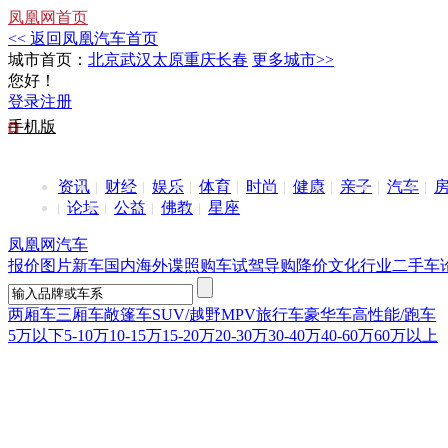
凤凰网首页
<< 返回凤凰汽车首页
城市首页：
北京
武汉
太原
重庆
长春
更多城市>>
您好！
登录
注册
手机版
资讯
财经
娱乐
体育
时尚
健康
亲子
汽车
论坛
公益
佛教
星座
凤凰网汽车
报价
图片
新车
国内
海外
谍照
购车
试驾
导购
降价
文化
行业
二手车
两厢车
三厢车
敞篷车
SUV/越野
MPV
旅行车
豪华车
高性能/跑车
5万以下
5-10万
10-15万
15-20万
20-30万
30-40万
40-60万
60万以上