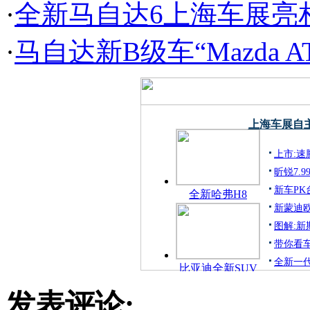
·
全新马自达6上海车展亮
·
马自达新B级车“Mazda A
上海车展自主
上市:速腾
昕锐7.9
新车PK台
全新哈弗H8
新蒙迪
图解:新
带你看
全新一
比亚迪全新SUV
发表评论: