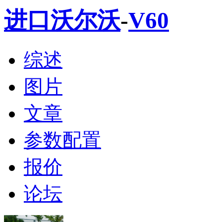
进口沃尔沃
-
V60
综述
图片
文章
参数配置
报价
论坛