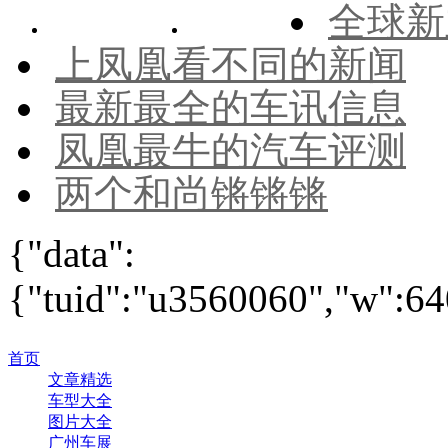
全球新
上凤凰看不同的新闻
最新最全的车讯信息
凤凰最牛的汽车评测
两个和尚锵锵锵
{"data":
{"tuid":"u3560060","w":640
首页
文章精选
车型大全
图片大全
广州车展