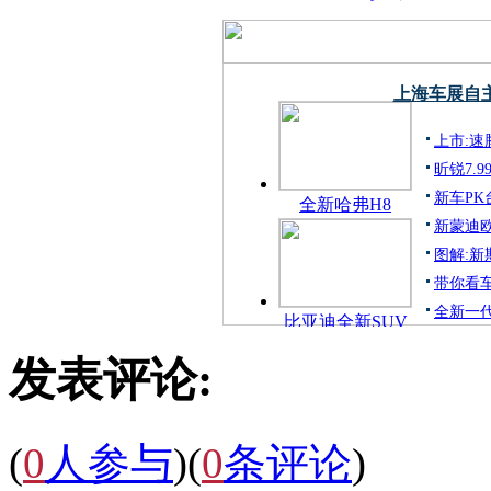
上海车展自主
上市:速腾
昕锐7.9
新车PK台
全新哈弗H8
新蒙迪
图解:新
带你看
全新一
比亚迪全新SUV
发表评论:
(
0
人参与
)
(
0
条评论
)