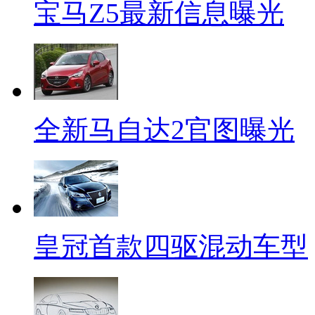
宝马Z5最新信息曝光
全新马自达2官图曝光
皇冠首款四驱混动车型