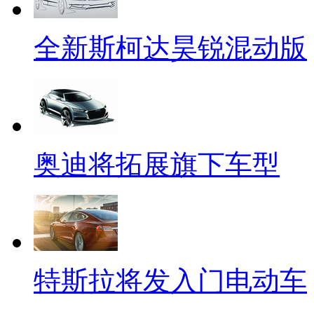
全新斯柯达昊锐混动版
奥迪将拓展旗下车型
特斯拉将发入门电动车