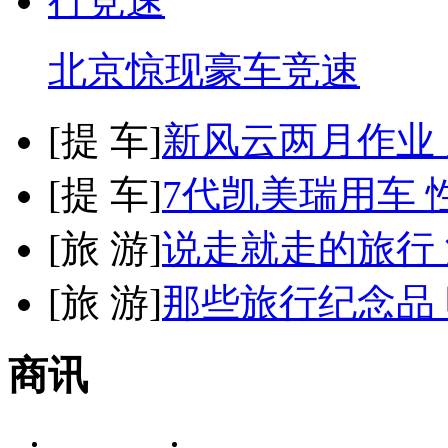
北京惊现豪车竞速
[
提 车
]
新风云两月作业
[
提 车
]
7代凯美瑞用车 
[
旅 游
]
说走就走的旅行
[
旅 游
]
那些旅行纪念品 
商讯