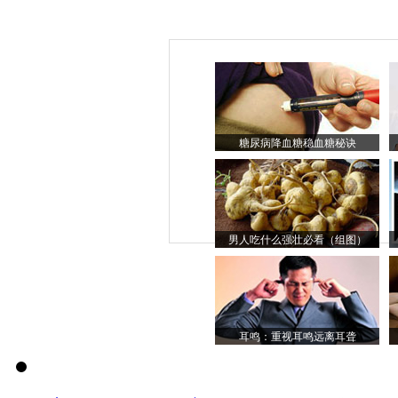
糖尿病降血糖稳血糖秘诀
男人吃什么强壮必看（组图）
耳鸣：重视耳鸣远离耳聋