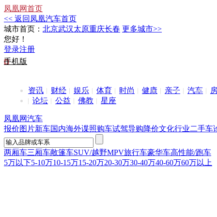
凤凰网首页
<< 返回凤凰汽车首页
城市首页：
北京
武汉
太原
重庆
长春
更多城市>>
您好！
登录
注册
手机版
资讯
财经
娱乐
体育
时尚
健康
亲子
汽车
论坛
公益
佛教
星座
凤凰网汽车
报价
图片
新车
国内
海外
谍照
购车
试驾
导购
降价
文化
行业
二手车
两厢车
三厢车
敞篷车
SUV/越野
MPV
旅行车
豪华车
高性能/跑车
5万以下
5-10万
10-15万
15-20万
20-30万
30-40万
40-60万
60万以上