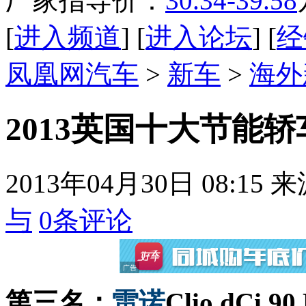
厂家指导价：
30.34-39.58
[
进入频道
] [
进入论坛
] [
经
凤凰网汽车
>
新车
>
海外
2013英国十大节能轿
2013年04月30日 08:15
来
与
0
条评论
第三名：
雷诺
Clio dCi 90