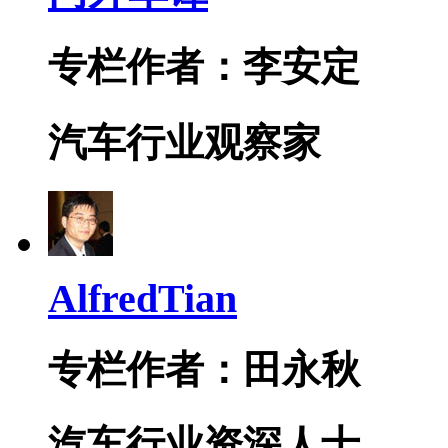
专栏作者：李安定
汽车行业观察家
AlfredTian
专栏作者：田永秋
汽车行业资深人士