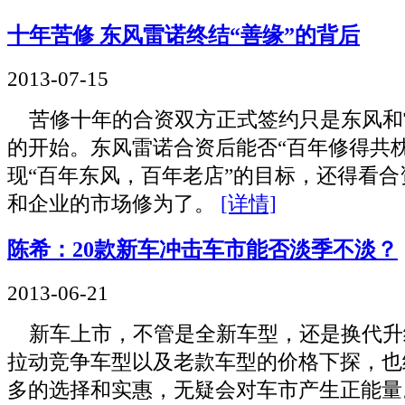
十年苦修 东风雷诺终结“善缘”的背后
2013-07-15
苦修十年的合资双方正式签约只是东风和
的开始。东风雷诺合资后能否“百年修得共枕
现“百年东风，百年老店”的目标，还得看合
和企业的市场修为了。
[详情]
陈希：20款新车冲击车市能否淡季不淡？
2013-06-21
新车上市，不管是全新车型，还是换代升
拉动竞争车型以及老款车型的价格下探，也
多的选择和实惠，无疑会对车市产生正能量