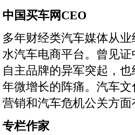
中国买车网CEO
多年财经类汽车媒体从业
水汽车电商平台。曾见证
自主品牌的异军突起，也
年微增长的阵痛。汽车文
营销和汽车危机公关方面
专栏作家