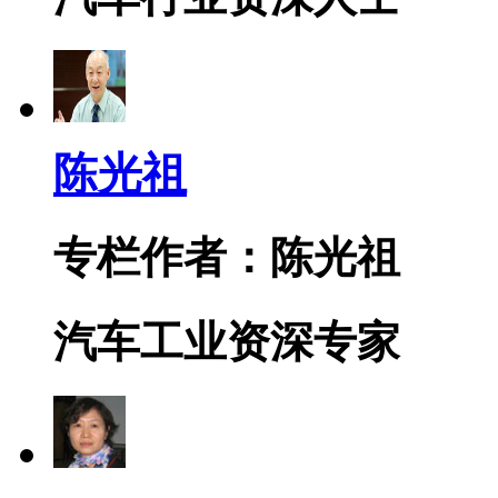
陈光祖
专栏作者：陈光祖
汽车工业资深专家