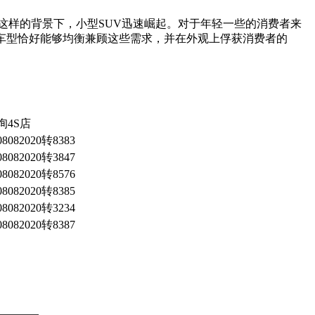
这样的背景下，小型SUV迅速崛起。对于年轻一些的消费者来
车型恰好能够均衡兼顾这些需求，并在外观上俘获消费者的
询4S店
08082020转8383
08082020转3847
08082020转8576
08082020转8385
08082020转3234
08082020转8387