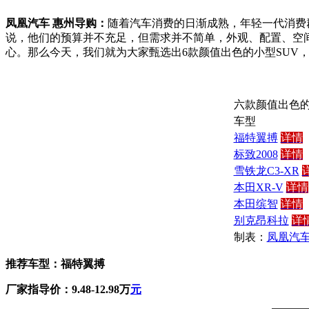
凤凰汽车 惠州导购：
随着汽车消费的日渐成熟，年轻一代消费
说，他们的预算并不充足，但需求并不简单，外观、配置、空
心。那么今天，我们就为大家甄选出6款颜值出色的小型SUV
六款颜值出色的
车型
福特翼搏
详情
标致2008
详情
雪铁龙C3-XR
本田XR-V
详情
本田缤智
详情
别克昂科拉
详
制表：
凤凰汽
推荐车型：福特翼搏
厂家指导价：9.48-12.98万
元