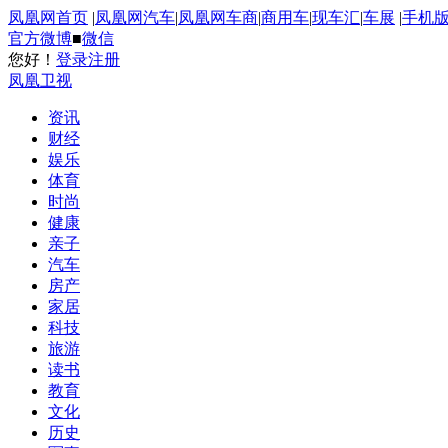
凤凰网首页
|
凤凰网汽车
|
凤凰网车商
|
商用车
|
现车汇
|
车展
|
手机
官方微博
■
微信
您好！
登录
注册
凤凰卫视
资讯
财经
娱乐
体育
时尚
健康
亲子
汽车
房产
家居
科技
旅游
读书
教育
文化
历史