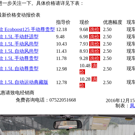
妨进一步关注一下。具体价格请详见下表：
最新价格变动报价表
指导价
现价
优惠幅度
现
7款 Ecoboost125 手动尊贵型
12.18
9.68
询价
2.50
现
7款 1.5L 手动舒适型
9.48
6.98
询价
2.50
现
7款 1.5L 手动风尚型
10.43
7.93
询价
2.50
现
7款 1.5L 自动风尚型
11.43
8.93
询价
2.50
现
7款 1.5L 手动尊贵型
11.78
9.28
询价
2.50
现
10.48
询
7款 1.5L 自动尊贵型
现
12.98
2.50
价
10.28
询
6款 1.5L 自动运动典藏版
现
12.78
2.50
价
优惠请致电经销商
免费咨询电话：07522051668
2016年12月
制表：
凤