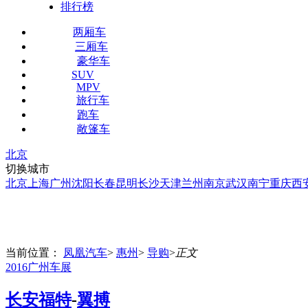
排行榜
两厢车
三厢车
豪华车
SUV
MPV
旅行车
跑车
敞篷车
北京
切换城市
北京
上海
广州
沈阳
长春
昆明
长沙
天津
兰州
南京
武汉
南宁
重庆
西
当前位置：
凤凰汽车
>
惠州
>
导购
>
正文
2016广州车展
长安福特
-
翼搏