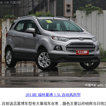
2013款 福特翼搏 1.5L 自动风尚型
目前该店翼博车型有大量现车在售，颜色主要以经销商当日情况为主