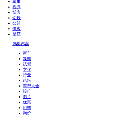
军事
视频
博客
论坛
公益
佛教
星座
凤凰汽车
新车
导购
试驾
文化
行业
论坛
车型大全
报价
图片
优惠
团购
询价