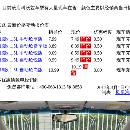
目前该店科沃兹车型有大量现车在售，颜色主要以经销商当日情
沃兹 最新价格变动报价表
型
指导价
现价
优惠幅度
现车
016款 1.5L 手动欣享版
7.99
7.49
询价
0.50
现车
016款 1.5L 自动欣赏享版
8.89
8.39
询价
0.50
现车
016款 1.5L 手动欣悦版
9.09
8.59
询价
0.50
现车
016款 1.5L 自动欣悦版
9.99
9.49
询价
0.50
现车
10.19
询
016款 1.5L 自动欣尚版
现车
10.99
0.80
价
多优惠请致电经销商
免费咨询电话：400-068-1313 转 8658
2017年3月1日
制表：
凤凰汽