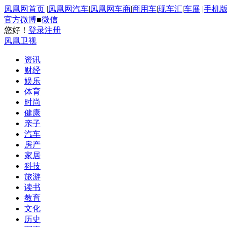
凤凰网首页
|
凤凰网汽车
|
凤凰网车商
|
商用车
|
现车汇
|
车展
|
手机
官方微博
■
微信
您好！
登录
注册
凤凰卫视
资讯
财经
娱乐
体育
时尚
健康
亲子
汽车
房产
家居
科技
旅游
读书
教育
文化
历史