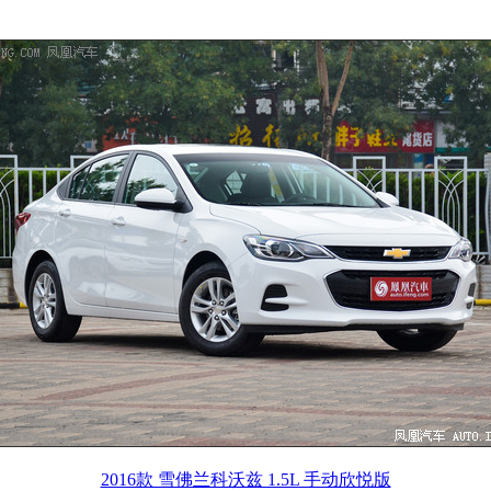
2016款 雪佛兰科沃兹 1.5L 手动欣悦版