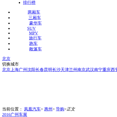
排行榜
两厢车
三厢车
豪华车
SUV
MPV
旅行车
跑车
敞篷车
北京
切换城市
北京
上海
广州
沈阳
长春
昆明
长沙
天津
兰州
南京
武汉
南宁
重庆
西
当前位置：
凤凰汽车
>
惠州
>
导购
>
正文
2016广州车展