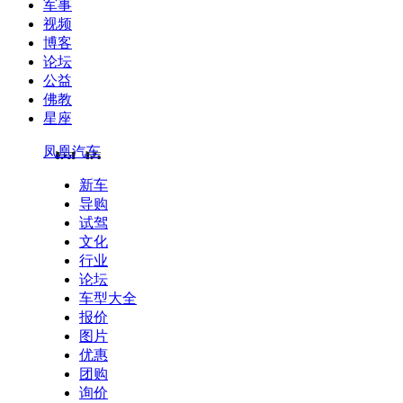
军事
视频
博客
论坛
公益
佛教
星座
凤凰汽车
新车
导购
试驾
文化
行业
论坛
车型大全
报价
图片
优惠
团购
询价