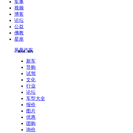
军事
视频
博客
论坛
公益
佛教
星座
凤凰汽车
新车
导购
试驾
文化
行业
论坛
车型大全
报价
图片
优惠
团购
询价