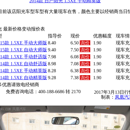
2014款 日产阳光 1.5XE 手动精英版
前该店阳光车型车型有大量现车在售，颜色主要以经销商当日情
光 最新价格变动报价表
型
指导价
现价
优惠幅度
现车情
015款 1.5XE 手动大师版
8.40
6.50
询价
1.90
现车充
015款 1.5XE 自动大师版
9.40
7.50
询价
1.90
现车充
014款 1.5XE 手动舒适版
7.98
6.08
询价
1.90
现车充
014款 1.5XE 自动舒适版
8.98
7.08
询价
1.90
现车充
014款 1.5XE 手动精英版
8.28
6.38
询价
1.90
现车充
014款 1.5XE 自动精英版
9.28
7.38
询价
1.90
现车充
多优惠请致电经销商
免费咨询电话：400-188-6686 转 2170
2017年3月13日
制表：
凤凰汽