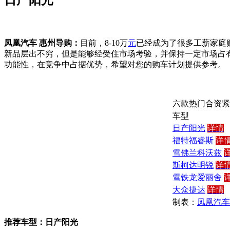
日产阳光
凤凰汽车 惠州导购：
目前，8-10万
元
已经成为了很多工薪家庭
新品层出不穷，但是能够经受住市场考验，并保持一定市场占
功能性，在竞争中占据优势，希望对您的购车计划提供参考。
六款热门合资紧
车型
日产阳光
详情
福特福睿斯
详
雪佛兰科沃兹
斯柯达明锐
详
雪铁龙爱丽舍
大众捷达
详情
制表：
凤凰汽车
推荐车型：日产阳光