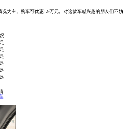
况为主。购车可优惠1.9万元。对这款车感兴趣的朋友们不妨
况
足
足
足
足
足
足
行情
车