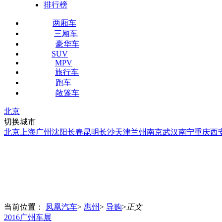
排行榜
两厢车
三厢车
豪华车
SUV
MPV
旅行车
跑车
敞篷车
北京
切换城市
北京
上海
广州
沈阳
长春
昆明
长沙
天津
兰州
南京
武汉
南宁
重庆
西
当前位置：
凤凰汽车
>
惠州
>
导购
>
正文
2016广州车展