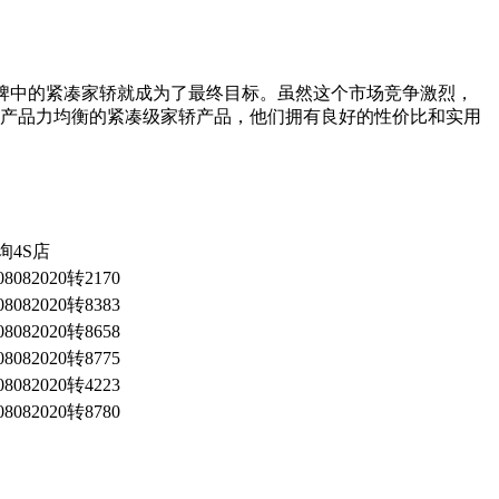
牌中的紧凑家轿就成为了最终目标。虽然这个市场竞争激烈，
，产品力均衡的紧凑级家轿产品，他们拥有良好的性价比和实用
询4S店
08082020转2170
08082020转8383
08082020转8658
08082020转8775
08082020转4223
08082020转8780