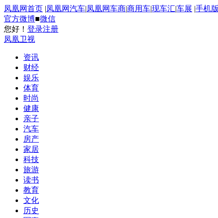
凤凰网首页
|
凤凰网汽车
|
凤凰网车商
|
商用车
|
现车汇
|
车展
|
手机
官方微博
■
微信
您好！
登录
注册
凤凰卫视
资讯
财经
娱乐
体育
时尚
健康
亲子
汽车
房产
家居
科技
旅游
读书
教育
文化
历史