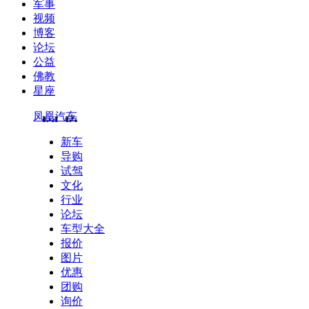
军事
视频
博客
论坛
公益
佛教
星座
凤凰汽车
新车
导购
试驾
文化
行业
论坛
车型大全
报价
图片
优惠
团购
询价