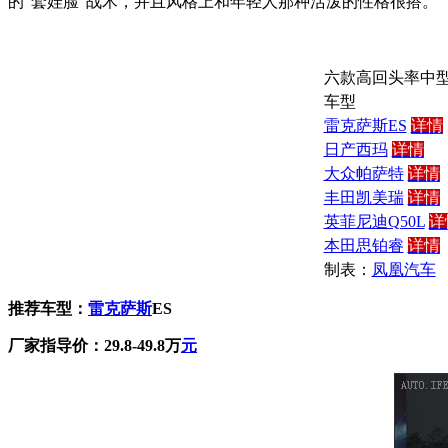
的“套娃脸”战术，并且风格上和年轻人那种活泼的性格很搭。
六款高回头率中
车型
雷克萨斯ES
详情
日产西玛
详情
大众帕萨特
详情
丰田凯美瑞
详情
英菲尼迪Q50L
详
本田思铂睿
详情
制表：
凤凰汽车
推荐车型：
雷克萨斯
ES
厂家指导价：29.8-49.8万
元