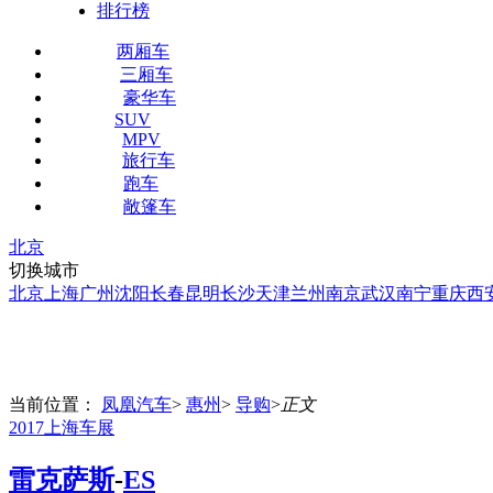
排行榜
两厢车
三厢车
豪华车
SUV
MPV
旅行车
跑车
敞篷车
北京
切换城市
北京
上海
广州
沈阳
长春
昆明
长沙
天津
兰州
南京
武汉
南宁
重庆
西
当前位置：
凤凰汽车
>
惠州
>
导购
>
正文
2017上海车展
雷克萨斯
-
ES