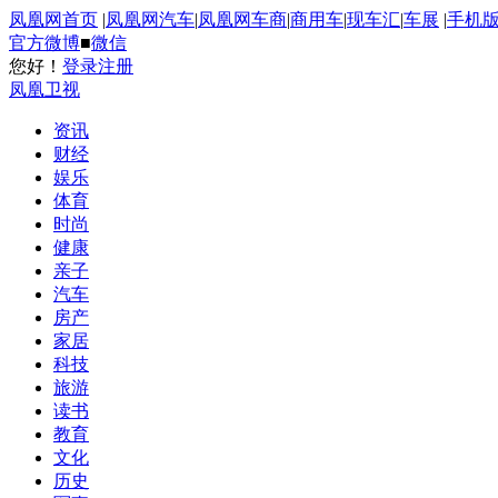
凤凰网首页
|
凤凰网汽车
|
凤凰网车商
|
商用车
|
现车汇
|
车展
|
手机
官方微博
■
微信
您好！
登录
注册
凤凰卫视
资讯
财经
娱乐
体育
时尚
健康
亲子
汽车
房产
家居
科技
旅游
读书
教育
文化
历史