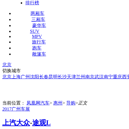
排行榜
两厢车
三厢车
豪华车
SUV
MPV
旅行车
跑车
敞篷车
北京
切换城市
北京
上海
广州
沈阳
长春
昆明
长沙
天津
兰州
南京
武汉
南宁
重庆
西
当前位置：
凤凰网汽车
>
惠州
>
导购
>
正文
2017广州车展
上汽大众
-
途观L