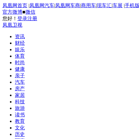
凤凰网首页
|
凤凰网汽车
|
凤凰网车商
|
商用车
|
现车汇
|
车展
|
手机
官方微博
■
微信
您好！
登录
注册
凤凰卫视
资讯
财经
娱乐
体育
时尚
健康
亲子
汽车
房产
家居
科技
旅游
读书
教育
文化
历史