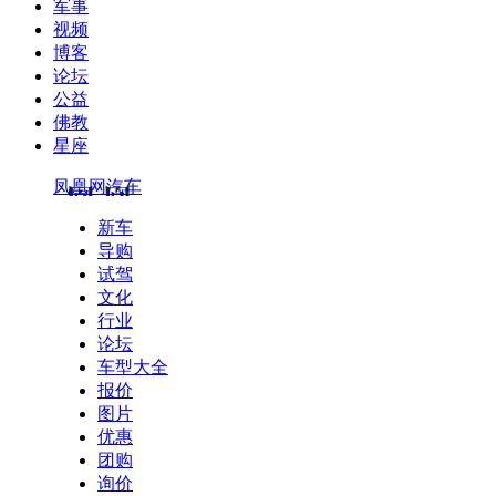
军事
视频
博客
论坛
公益
佛教
星座
凤凰网汽车
新车
导购
试驾
文化
行业
论坛
车型大全
报价
图片
优惠
团购
询价