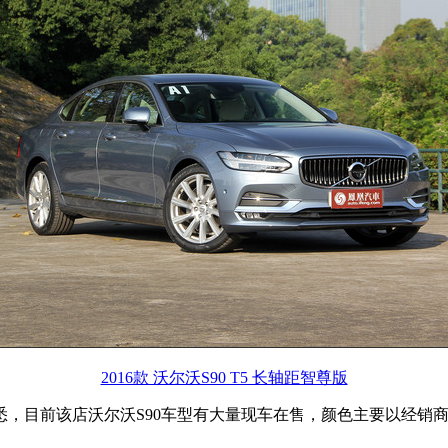
2016款 沃尔沃S90 T5 长轴距智尊版
，目前该店沃尔沃S90车型有大量现车在售，颜色主要以经销