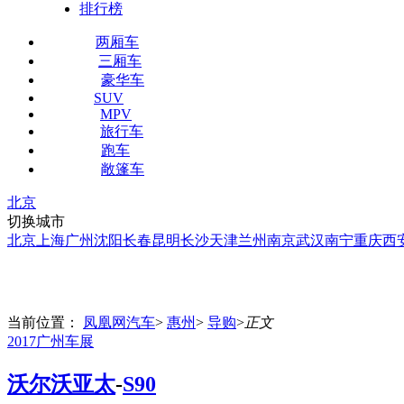
排行榜
两厢车
三厢车
豪华车
SUV
MPV
旅行车
跑车
敞篷车
北京
切换城市
北京
上海
广州
沈阳
长春
昆明
长沙
天津
兰州
南京
武汉
南宁
重庆
西
当前位置：
凤凰网汽车
>
惠州
>
导购
>
正文
2017广州车展
沃尔沃亚太
-
S90