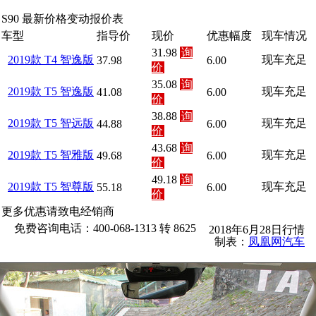
S90 最新价格变动报价表
车型
指导价
现价
优惠幅度
现车情况
31.98
询
2019款 T4 智逸版
现车充足
37.98
6.00
价
35.08
询
2019款 T5 智逸版
现车充足
41.08
6.00
价
38.88
询
2019款 T5 智远版
现车充足
44.88
6.00
价
43.68
询
2019款 T5 智雅版
现车充足
49.68
6.00
价
49.18
询
2019款 T5 智尊版
现车充足
55.18
6.00
价
更多优惠请致电经销商
免费咨询电话：400-068-1313 转 8625
2018年6月28日行情
制表：
凤凰网汽车