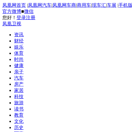
凤凰网首页
|
凤凰网汽车
|
凤凰网车商
|
商用车
|
现车汇
|
车展
|
手机
官方微博
■
微信
您好！
登录
注册
凤凰卫视
资讯
财经
娱乐
体育
时尚
健康
亲子
汽车
房产
家居
科技
旅游
读书
教育
文化
历史