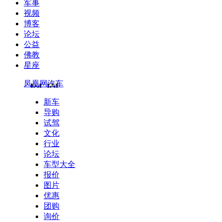
军事
视频
博客
论坛
公益
佛教
星座
凤凰网汽车
新车
导购
试驾
文化
行业
论坛
车型大全
报价
图片
优惠
团购
询价