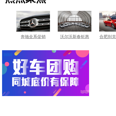
奔驰全系促销
沃尔沃新春钜惠
合肥别克