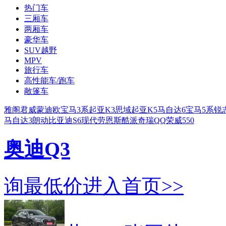
热门车
三厢车
两厢车
豪华车
SUV越野
MPV
旅行车
高性能车/跑车
敞篷车
雅阁
君威
蒙迪欧
宝马3系
起亚K3
思域
起亚K5
马自达6
宝马5系
锐
马自达3
朗动
比亚迪S6
现代劳恩斯酷派
奇瑞QQ
荣威550
奥迪Q3
询最低价
进入首页>>