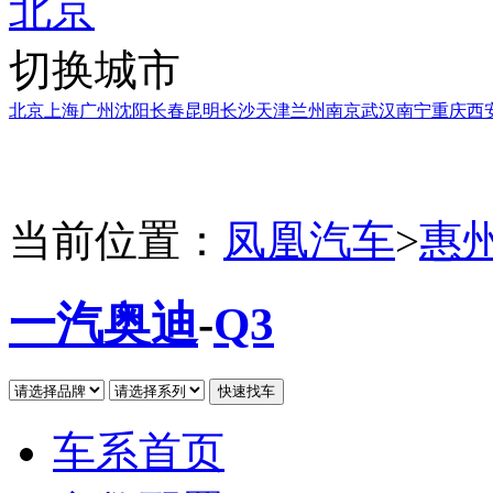
北京
切换城市
北京
上海
广州
沈阳
长春
昆明
长沙
天津
兰州
南京
武汉
南宁
重庆
西
当前位置：
凤凰汽车
>
惠
一汽奥迪
-
Q3
车系首页