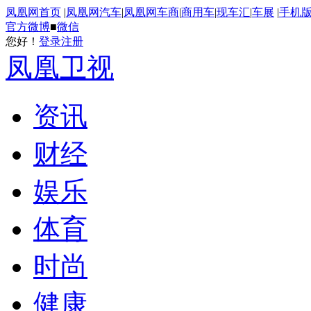
凤凰网首页
|
凤凰网汽车
|
凤凰网车商
|
商用车
|
现车汇
|
车展
|
手机
官方微博
■
微信
您好！
登录
注册
凤凰卫视
资讯
财经
娱乐
体育
时尚
健康