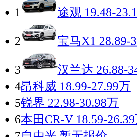
1
途观
19.48-23.
2
宝马X1
28.89-
3
汉兰达
26.88-3
4
昂科威
18.99-27.99万
5
锐界
22.98-30.98万
6
本田CR-V
18.59-26.3
7
自由光
暂无报价