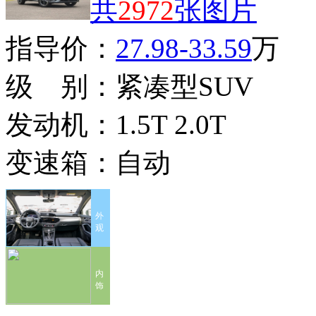
共
2972
张图片
指导价：
27.98-33.59
万
级 别：
紧凑型SUV
发动机：
1.5T 2.0T
变速箱：
自动
外
观
内
饰