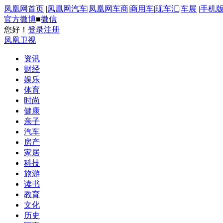
凤凰网首页
|
凤凰网汽车
|
凤凰网车商
|
商用车
|
现车汇
|
车展
|
手机
官方微博
■
微信
您好！
登录
注册
凤凰卫视
资讯
财经
娱乐
体育
时尚
健康
亲子
汽车
房产
家居
科技
旅游
读书
教育
文化
历史