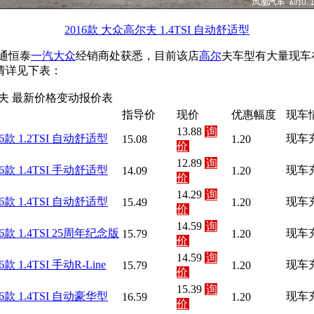
2016款 大众高尔夫 1.4TSI 自动舒适型
通恒泰
一汽
大众
经销商处获悉，目前该店
高尔
夫车型有大量现车
请详见下表：
夫 最新价格变动报价表
指导价
现价
优惠幅度
现车
13.88
询
16款 1.2TSI 自动舒适型
现车
15.08
1.20
价
12.89
询
16款 1.4TSI 手动舒适型
现车
14.09
1.20
价
14.29
询
16款 1.4TSI 自动舒适型
现车
15.49
1.20
价
14.59
询
16款 1.4TSI 25周年纪念版
现车
15.79
1.20
价
14.59
询
6款 1.4TSI 手动R-Line
现车
15.79
1.20
价
15.39
询
16款 1.4TSI 自动豪华型
现车
16.59
1.20
价