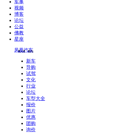
军事
视频
博客
论坛
公益
佛教
星座
凤凰汽车
新车
导购
试驾
文化
行业
论坛
车型大全
报价
图片
优惠
团购
询价