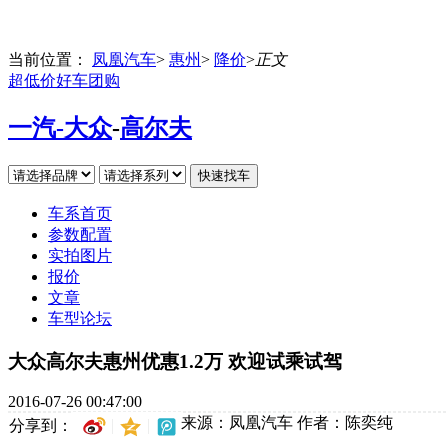
当前位置：
凤凰汽车
>
惠州
>
降价
>
正文
超低价好车团购
一汽-大众
-
高尔夫
车系首页
参数配置
实拍图片
报价
文章
车型论坛
大众高尔夫惠州优惠1.2万 欢迎试乘试驾
2016-07-26 00:47:00
来源：凤凰汽车
作者：陈奕纯
分享到：