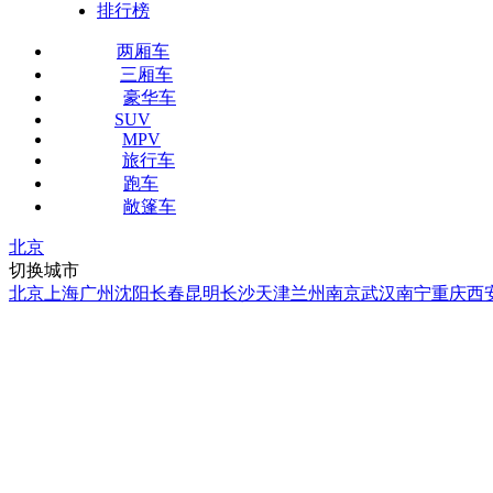
排行榜
两厢车
三厢车
豪华车
SUV
MPV
旅行车
跑车
敞篷车
北京
切换城市
北京
上海
广州
沈阳
长春
昆明
长沙
天津
兰州
南京
武汉
南宁
重庆
西