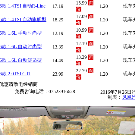
15.99
询
6款 1.4TSI 自动R-Line
现车
17.19
1.20
价
17.09
询
16款 1.4TSI 自动旗舰型
现车
18.29
1.20
价
10.99
询
16款 1.6L 手动时尚型
现车
12.19
1.20
价
12.19
询
16款 1.6L 自动时尚型
现车
13.39
1.20
价
13.29
询
16款 1.6L 自动舒适型
现车
14.49
1.20
价
22.79
询
6款 2.0TSI GTI
现车
23.99
1.20
价
优惠请致电经销商
免费咨询电话：07523916628
2016年7月26日
制表：
凤凰