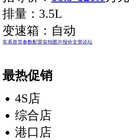
排量：
3.5L
变速箱：
自动
车系首页
参数配置
实拍图片
报价
文章
论坛
最热促销
4S店
综合店
港口店