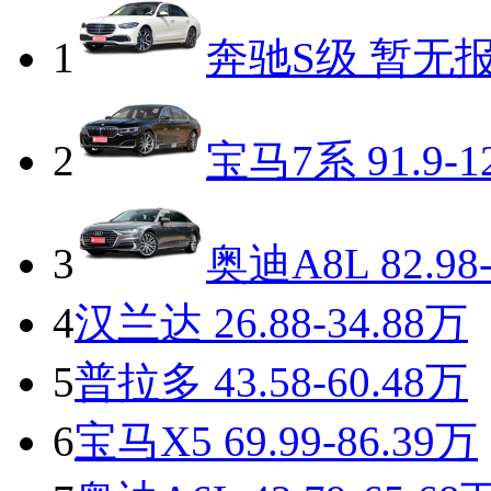
1
奔驰S级
暂无
2
宝马7系
91.9-1
3
奥迪A8L
82.98
4
汉兰达
26.88-34.88万
5
普拉多
43.58-60.48万
6
宝马X5
69.99-86.39万