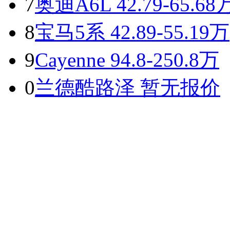
7
奥迪A6L
42.79-65.68
8
宝马5系
42.89-55.19万
9
Cayenne
94.8-250.8万
0
兰德酷路泽
暂无报价