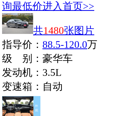
询最低价
进入首页>>
共
1480
张图片
指导价：
88.5-120.0
万
级 别：
豪华车
发动机：
3.5L
变速箱：
自动
外
观