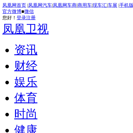
凤凰网首页
|
凤凰网汽车
|
凤凰网车商
|
商用车
|
现车汇
|
车展
|
手机
官方微博
■
微信
您好！
登录
注册
凤凰卫视
资讯
财经
娱乐
体育
时尚
健康