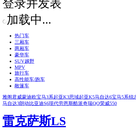
登录并发表
加载中...
热门车
三厢车
两厢车
豪华车
SUV越野
MPV
旅行车
高性能车/跑车
敞篷车
雅阁
君威
蒙迪欧
宝马3系
起亚K3
思域
起亚K5
马自达6
宝马5系
锐
马自达3
朗动
比亚迪S6
现代劳恩斯酷派
奇瑞QQ
荣威550
雷克萨斯LS