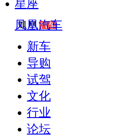
星座
凤凰汽车
新车
导购
试驾
文化
行业
论坛