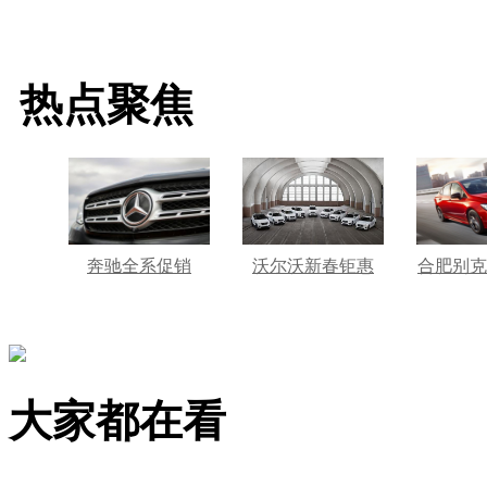
热点聚焦
奔驰全系促销
沃尔沃新春钜惠
合肥别克
大家都在看