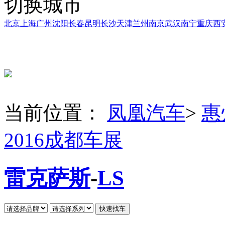
切换城市
北京
上海
广州
沈阳
长春
昆明
长沙
天津
兰州
南京
武汉
南宁
重庆
西
当前位置：
凤凰汽车
>
惠
2016成都车展
雷克萨斯
-
LS