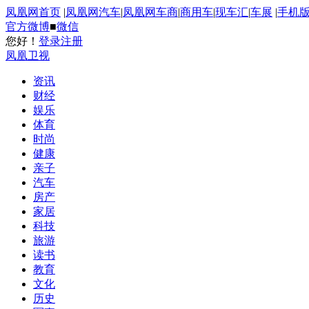
凤凰网首页
|
凤凰网汽车
|
凤凰网车商
|
商用车
|
现车汇
|
车展
|
手机
官方微博
■
微信
您好！
登录
注册
凤凰卫视
资讯
财经
娱乐
体育
时尚
健康
亲子
汽车
房产
家居
科技
旅游
读书
教育
文化
历史