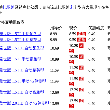
迪
比亚迪
经销商处获悉，目前该店比亚迪
宋
车型有大量现车在售
表：
价格变动报价表
指导价
现价
优惠幅度
 盖世版 1.5TI 手动领先型
8.99
8.59
询价
0.40
 盖世版 1.5TI 手动精英型
9.99
9.59
询价
0.40
10.29
询
 盖世版 1.5TID 自动领先型
10.69
0.40
价
10.59
询
 盖世版 1.5TI 手动豪雅型
10.99
0.40
价
11.29
询
 盖世版 1.5TID 自动精英型
11.69
0.40
价
11.59
询
 盖世版 1.5TI 手动4G尊贵型
11.99
0.40
价
12.29
询
 盖世版 1.5TID 自动豪雅型
12.69
0.40
价
13.59
询
 盖世版 2.0TID 自动4G尊贵型
13.99
0.40
价