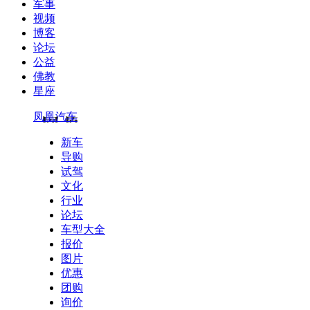
军事
视频
博客
论坛
公益
佛教
星座
凤凰汽车
新车
导购
试驾
文化
行业
论坛
车型大全
报价
图片
优惠
团购
询价