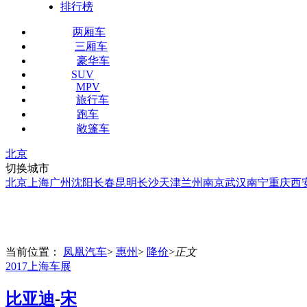
排行榜
两厢车
三厢车
豪华车
SUV
MPV
旅行车
跑车
敞篷车
北京
切换城市
北京
上海
广州
沈阳
长春
昆明
长沙
天津
兰州
南京
武汉
南宁
重庆
西
当前位置：
凤凰汽车
>
惠州
>
降价
>
正文
2017上海车展
比亚迪
-
宋