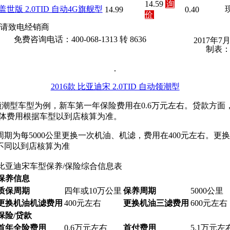
14.59
询
 盖世版 2.0TID 自动4G旗舰型
14.99
0.40
价
请致电经销商
免费咨询电话：400-068-1313 转 8636
2017年7
制表
2016款 比亚迪宋 2.0TID 自动领潮型
ID 自动领潮型车型为例，新车第一年保险费用在0.6万元左右。贷款方
。具体费用根据车型以到店核算为准。
期为每5000公里更换一次机油、机滤，费用在400元左右。更
不同以到店核算为准
比亚迪宋车型保养/保险综合信息表
保养信息
质保周期
四年或10万公里
保养周期
5000公里
更换机油机滤费用
400元左右
更换机油三滤费用
600元左右
保险/贷款
首年全险费用
0.6万元左右
首付费用
5.1万元左