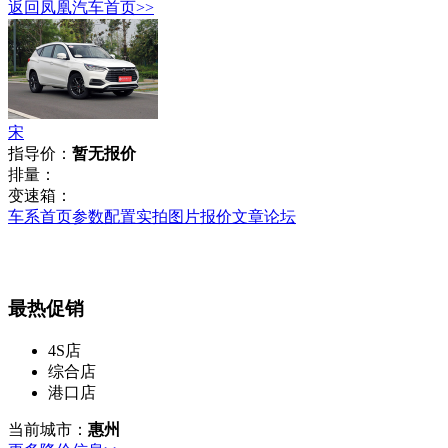
返回凤凰汽车首页>>
宋
指导价：
暂无报价
排量：
变速箱：
车系首页
参数配置
实拍图片
报价
文章
论坛
最热促销
4S店
综合店
港口店
当前城市：
惠州