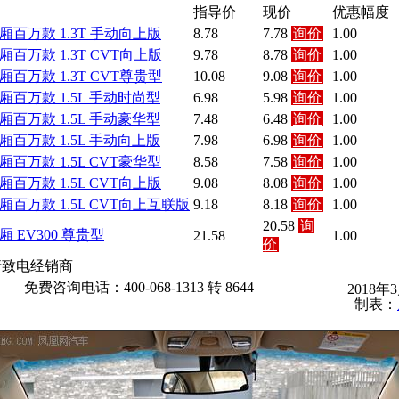
指导价
现价
优惠幅度
三厢百万款 1.3T 手动向上版
8.78
7.78
询价
1.00
三厢百万款 1.3T CVT向上版
9.78
8.78
询价
1.00
三厢百万款 1.3T CVT尊贵型
10.08
9.08
询价
1.00
三厢百万款 1.5L 手动时尚型
6.98
5.98
询价
1.00
三厢百万款 1.5L 手动豪华型
7.48
6.48
询价
1.00
三厢百万款 1.5L 手动向上版
7.98
6.98
询价
1.00
三厢百万款 1.5L CVT豪华型
8.58
7.58
询价
1.00
三厢百万款 1.5L CVT向上版
9.08
8.08
询价
1.00
三厢百万款 1.5L CVT向上互联版
9.18
8.18
询价
1.00
20.58
询
三厢 EV300 尊贵型
21.58
1.00
价
请致电经销商
免费咨询电话：400-068-1313 转 8644
2018年
制表：