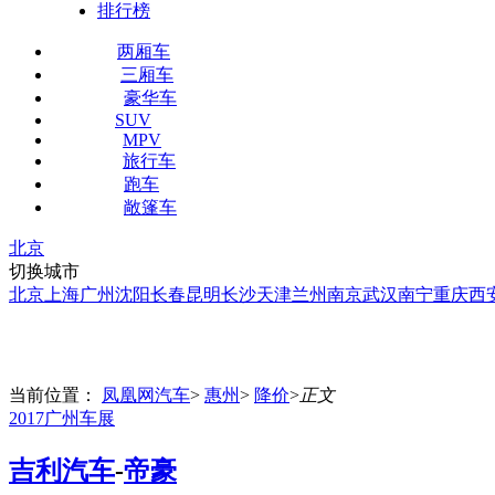
排行榜
两厢车
三厢车
豪华车
SUV
MPV
旅行车
跑车
敞篷车
北京
切换城市
北京
上海
广州
沈阳
长春
昆明
长沙
天津
兰州
南京
武汉
南宁
重庆
西
当前位置：
凤凰网汽车
>
惠州
>
降价
>
正文
2017广州车展
吉利汽车
-
帝豪