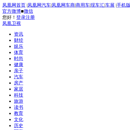
凤凰网首页
|
凤凰网汽车
|
凤凰网车商
|
商用车
|
现车汇
|
车展
|
手机
官方微博
■
微信
您好！
登录
注册
凤凰卫视
资讯
财经
娱乐
体育
时尚
健康
亲子
汽车
房产
家居
科技
旅游
读书
教育
文化
历史