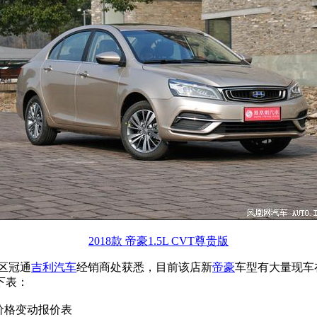
2018款 帝豪1.5L CVT尊贵版
区冠通
吉利汽车
经销商处获悉，目前该店新
帝豪
车型有大量现车
下表：
价格变动报价表