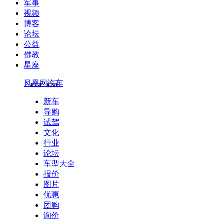
军事
视频
博客
论坛
公益
佛教
星座
凤凰网汽车
新车
导购
试驾
文化
行业
论坛
车型大全
报价
图片
优惠
团购
询价