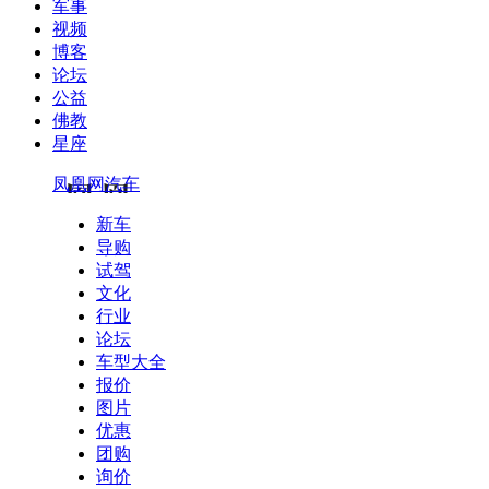
军事
视频
博客
论坛
公益
佛教
星座
凤凰网汽车
新车
导购
试驾
文化
行业
论坛
车型大全
报价
图片
优惠
团购
询价