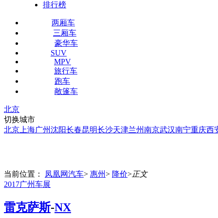
排行榜
两厢车
三厢车
豪华车
SUV
MPV
旅行车
跑车
敞篷车
北京
切换城市
北京
上海
广州
沈阳
长春
昆明
长沙
天津
兰州
南京
武汉
南宁
重庆
西
当前位置：
凤凰网汽车
>
惠州
>
降价
>
正文
2017广州车展
雷克萨斯
-
NX