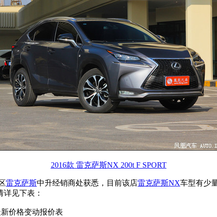
2016款 雷克萨斯NX 200t F SPORT
区
雷克萨斯
中升经销商处获悉，目前该店
雷克萨斯NX
车型有少
请详见下表：
 最新价格变动报价表