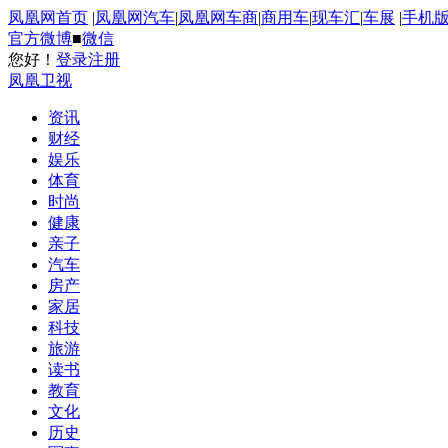
凤凰网首页
|
凤凰网汽车
|
凤凰网车商
|
商用车
|
现车汇
|
车展
|
手机
官方微博
■
微信
您好！
登录
注册
凤凰卫视
资讯
财经
娱乐
体育
时尚
健康
亲子
汽车
房产
家居
科技
旅游
读书
教育
文化
历史