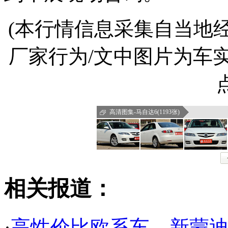
(本行情信息采集自当地
厂家行为/文中图片为车
高清图集-马自达6(1193张)
相关报道：
·
高性价比欧系车 新蒙迪