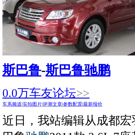
斯巴鲁
-
斯巴鲁驰鹏
0.0
万
车友论坛
>>
车系频道
|
实拍图片
|
评测文章
|
参数配置
|
最新报价
近日，我站编辑从成都宏