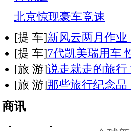
北京惊现豪车竞速
[
提 车
]
新风云两月作业
[
提 车
]
7代凯美瑞用车 
[
旅 游
]
说走就走的旅行
[
旅 游
]
那些旅行纪念品 
商讯