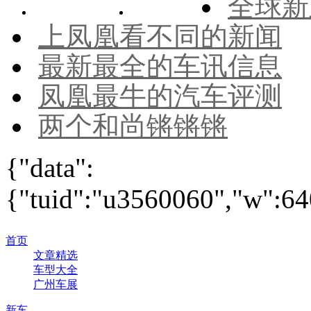
全球新
上凤凰看不同的新闻
最新最全的车讯信息
凤凰最牛的汽车评测
两个和尚锵锵锵
{"data":
{"tuid":"u3560060","w":640
首页
文章精选
车型大全
广州车展
新车