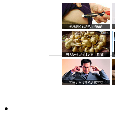
糖尿病降血糖稳血糖秘诀
男人吃什么强壮必看（组图）
耳鸣：重视耳鸣远离耳聋