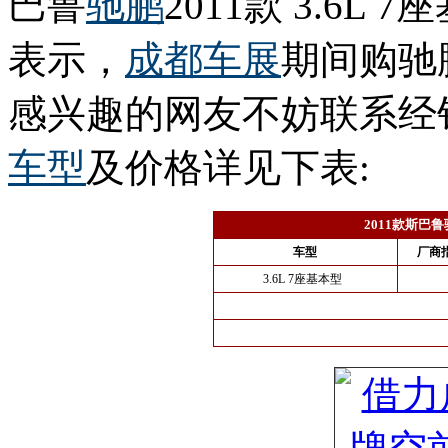
巴鲁
驰鹏
2011款 3.6
表示，
成都车展
期间购驰
感兴趣的网友不妨联系经
车型
及价格详见下表:
2011款斯巴
车型
厂商指
3.6L 7座基本型