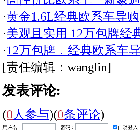
·
黄金1.6L经典欧系车导购
·
美观且实用 12万包牌经
·
12万包牌，经典欧系车
[责任编辑：wanglin]
发表评论:
(
0
人参与
)
(
0
条评论
)
用户名：
密码：
自动登入