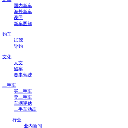
国内新车
海外新车
谍照
新车图解
购车
试驾
导购
文化
人文
酷车
赛事驾驶
二手车
买二手车
卖二手车
车辆评估
二手车动态
行业
业内新闻