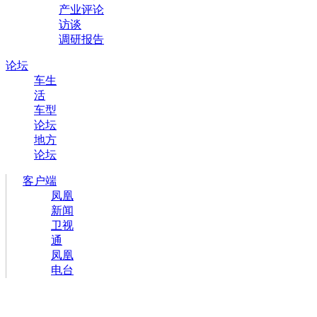
产业评论
访谈
调研报告
论坛
车生
活
车型
论坛
地方
论坛
客户端
凤凰
新闻
卫视
通
凤凰
电台