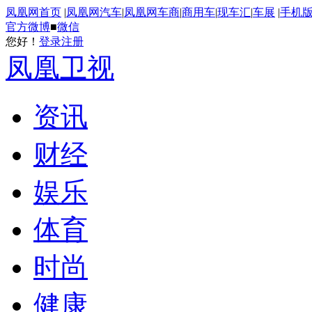
凤凰网首页
|
凤凰网汽车
|
凤凰网车商
|
商用车
|
现车汇
|
车展
|
手机
官方微博
■
微信
您好！
登录
注册
凤凰卫视
资讯
财经
娱乐
体育
时尚
健康