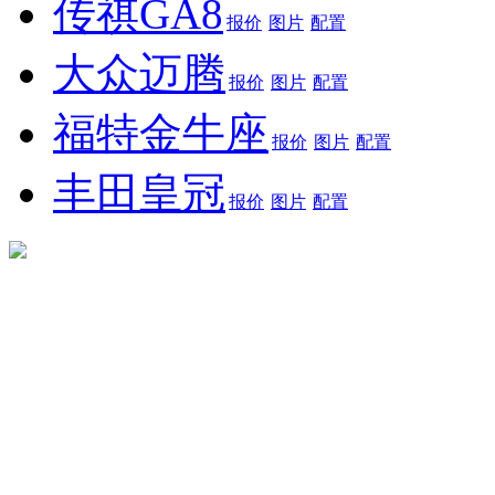
传祺GA8
报价
图片
配置
大众迈腾
报价
图片
配置
福特金牛座
报价
图片
配置
丰田皇冠
报价
图片
配置