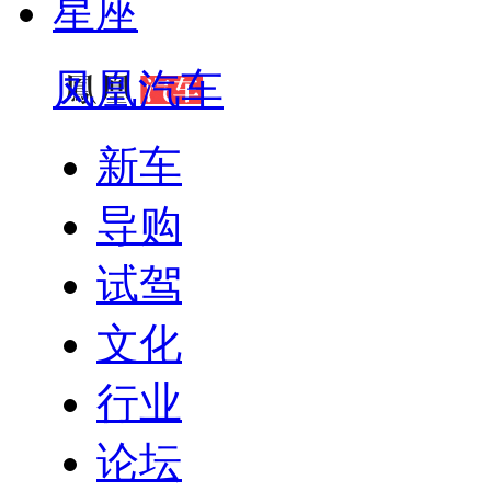
星座
凤凰汽车
新车
导购
试驾
文化
行业
论坛