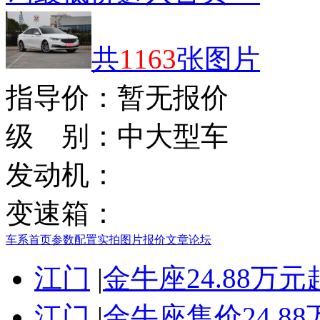
共
1163
张图片
指导价：
暂无报价
级 别：
中大型车
发动机：
变速箱：
车系首页
参数配置
实拍图片
报价
文章
论坛
江门
|
金牛座24.88万
江门
|
金牛座售价24.8