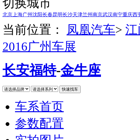
切换城市
北京
上海
广州
沈阳
长春
昆明
长沙
天津
兰州
南京
武汉
南宁
重庆
西
当前位置：
凤凰汽车
>
江
2016广州车展
长安福特
-
金牛座
车系首页
参数配置