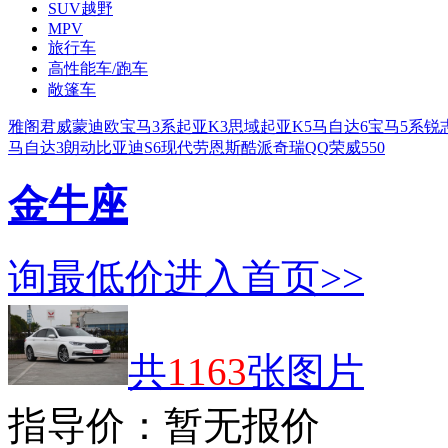
SUV越野
MPV
旅行车
高性能车/跑车
敞篷车
雅阁
君威
蒙迪欧
宝马3系
起亚K3
思域
起亚K5
马自达6
宝马5系
锐
马自达3
朗动
比亚迪S6
现代劳恩斯酷派
奇瑞QQ
荣威550
金牛座
询最低价
进入首页>>
共
1163
张图片
指导价：
暂无报价