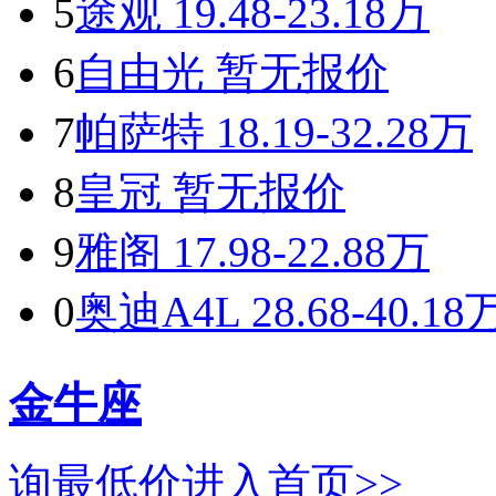
5
途观
19.48-23.18万
6
自由光
暂无报价
7
帕萨特
18.19-32.28万
8
皇冠
暂无报价
9
雅阁
17.98-22.88万
0
奥迪A4L
28.68-40.18
金牛座
询最低价
进入首页>>