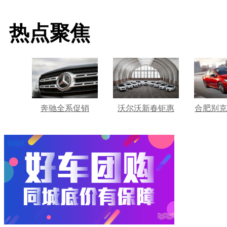
热点聚焦
奔驰全系促销
沃尔沃新春钜惠
合肥别克