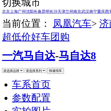
切换城市
北京
上海
广州
沈阳
长春
昆明
长沙
天津
兰州
南京
武汉
南宁
重庆
西
当前位置：
凤凰汽车
>
济
超低价好车团购
一汽马自达
-
马自达8
车系首页
参数配置