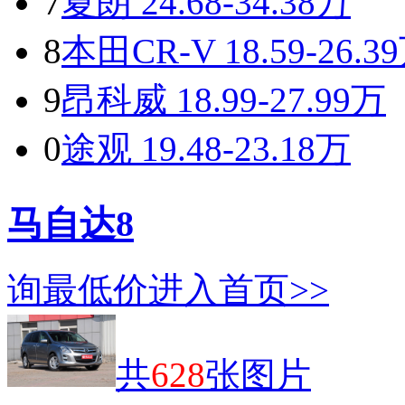
7
夏朗
24.68-34.38万
8
本田CR-V
18.59-26.3
9
昂科威
18.99-27.99万
0
途观
19.48-23.18万
马自达8
询最低价
进入首页>>
共
628
张图片