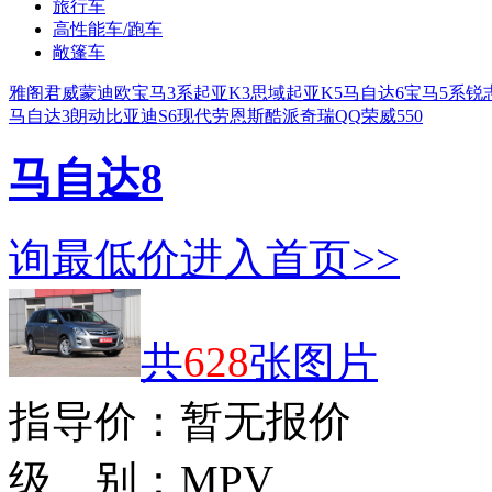
旅行车
高性能车/跑车
敞篷车
雅阁
君威
蒙迪欧
宝马3系
起亚K3
思域
起亚K5
马自达6
宝马5系
锐
马自达3
朗动
比亚迪S6
现代劳恩斯酷派
奇瑞QQ
荣威550
马自达8
询最低价
进入首页>>
共
628
张图片
指导价：
暂无报价
级 别：
MPV