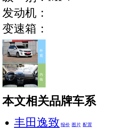
发动机：
变速箱：
外
观
内
饰
本文相关品牌车系
丰田逸致
报价
图片
配置