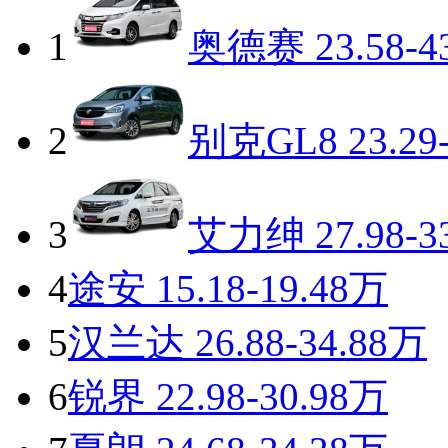
1
奥德赛
23.58-4
2
别克GL8
23.29
3
艾力绅
27.98-3
4
途安
15.18-19.48万
5
汉兰达
26.88-34.88万
6
锐界
22.98-30.98万