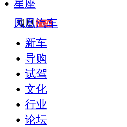
星座
凤凰汽车
新车
导购
试驾
文化
行业
论坛