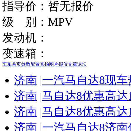
指导价：
暂无报价
级 别：
MPV
发动机：
变速箱：
车系首页
参数配置
实拍图片
报价
文章
论坛
济南
|
一汽马自达8现车
济南
|
马自达8优惠高达
济南
|
马自达8优惠高达
济南
|
一汽马自达8济南