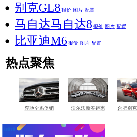
别克GL8
报价
图片
配置
马自达马自达8
报价
图片
配置
比亚迪M6
报价
图片
配置
热点聚焦
奔驰全系促销
沃尔沃新春钜惠
合肥别克