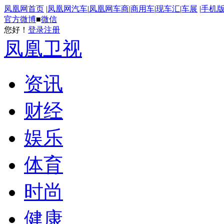
凤凰网首页
|
凤凰网汽车
|
凤凰网车商
|
商用车
|
现车汇
|
车展
|
手机
官方微博
■
微信
您好！
登录
注册
凤凰卫视
资讯
财经
娱乐
体育
时尚
健康