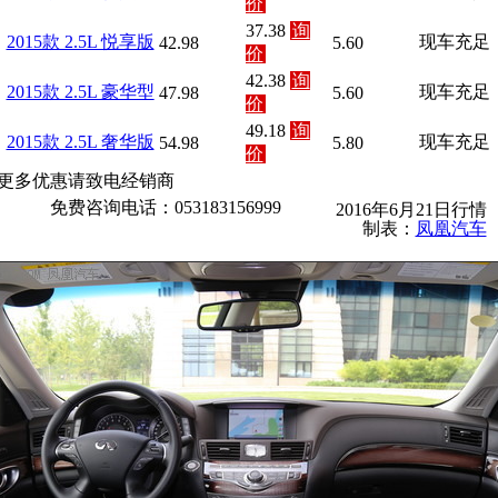
价
37.38
询
2015款 2.5L 悦享版
现车充足
42.98
5.60
价
42.38
询
2015款 2.5L 豪华型
现车充足
47.98
5.60
价
49.18
询
2015款 2.5L 奢华版
现车充足
54.98
5.80
价
更多优惠请致电经销商
免费咨询电话：053183156999
2016年6月21日行情
制表：
凤凰汽车