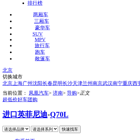
排行榜
两厢车
三厢车
豪华车
SUV
MPV
旅行车
跑车
敞篷车
北京
切换城市
北京
上海
广州
沈阳
长春
昆明
长沙
天津
兰州
南京
武汉
南宁
重庆
西
当前位置：
凤凰汽车
>
济南
>
导购
>
正文
超低价好车团购
进口英菲尼迪
-
Q70L