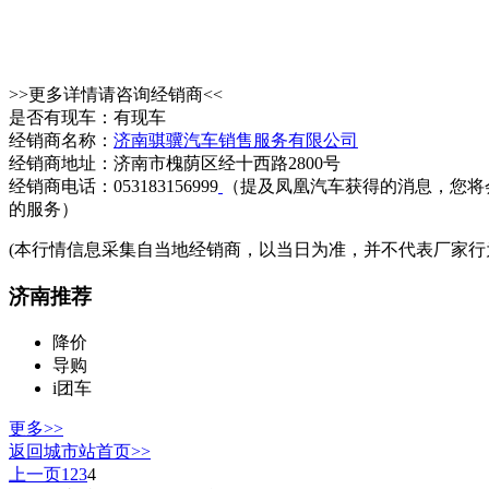
>>更多详情请咨询经销商<<
是否有现车：有现车
经销商名称：
济南骐骥汽车销售服务有限公司
经销商地址：济南市槐荫区经十西路2800号
经销商电话：053183156999
（提及凤凰汽车获得的消息，您将
的服务）
(本行情信息采集自当地经销商，以当日为准，并不代表厂家行
济南推荐
降价
导购
i团车
更多>>
返回城市站首页>>
上一页
1
2
3
4