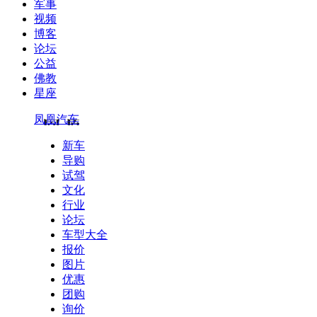
军事
视频
博客
论坛
公益
佛教
星座
凤凰汽车
新车
导购
试驾
文化
行业
论坛
车型大全
报价
图片
优惠
团购
询价