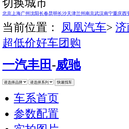
切换城市
北京
上海
广州
沈阳
长春
昆明
长沙
天津
兰州
南京
武汉
南宁
重庆
西
当前位置：
凤凰汽车
>
济
超低价好车团购
一汽丰田
-
威驰
车系首页
参数配置