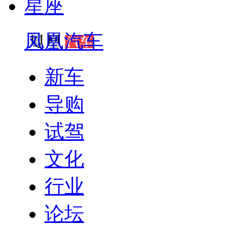
星座
凤凰汽车
新车
导购
试驾
文化
行业
论坛