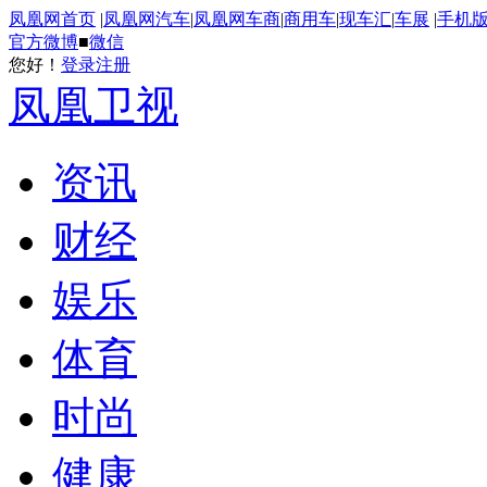
凤凰网首页
|
凤凰网汽车
|
凤凰网车商
|
商用车
|
现车汇
|
车展
|
手机
官方微博
■
微信
您好！
登录
注册
凤凰卫视
资讯
财经
娱乐
体育
时尚
健康