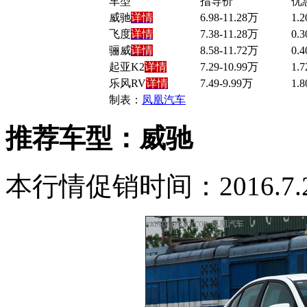
车型
指导价
优
威驰
详情
6.98-11.28万
1.
飞度
详情
7.38-11.28万
0.
骊威
详情
8.58-11.72万
0.
起亚K2
详情
7.29-10.99万
1.
乐风RV
详情
7.49-9.99万
1.
制表：
凤凰汽车
推荐车型：威驰
本行情促销时间：2016.7.21-