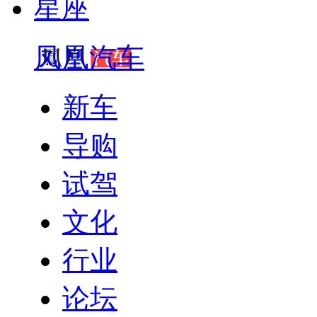
星座
凤凰汽车
新车
导购
试驾
文化
行业
论坛