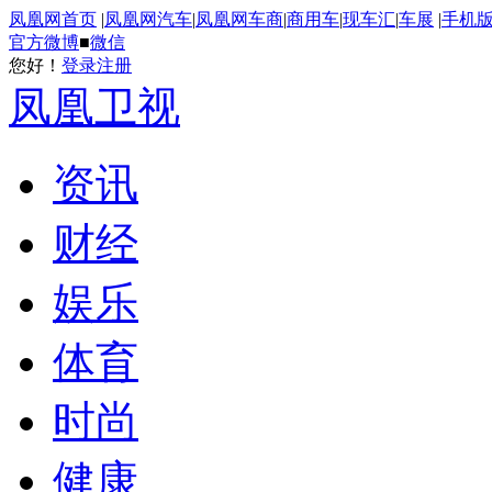
凤凰网首页
|
凤凰网汽车
|
凤凰网车商
|
商用车
|
现车汇
|
车展
|
手机
官方微博
■
微信
您好！
登录
注册
凤凰卫视
资讯
财经
娱乐
体育
时尚
健康