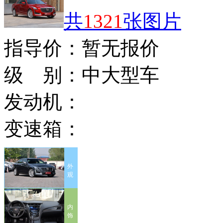
共
1321
张图片
指导价：
暂无报价
级 别：
中大型车
发动机：
变速箱：
外
观
内
饰