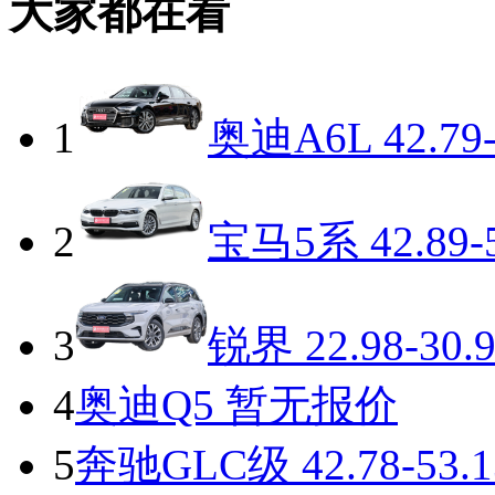
大家都在看
1
奥迪A6L
42.79
2
宝马5系
42.89-
3
锐界
22.98-30.
4
奥迪Q5
暂无报价
5
奔驰GLC级
42.78-53.