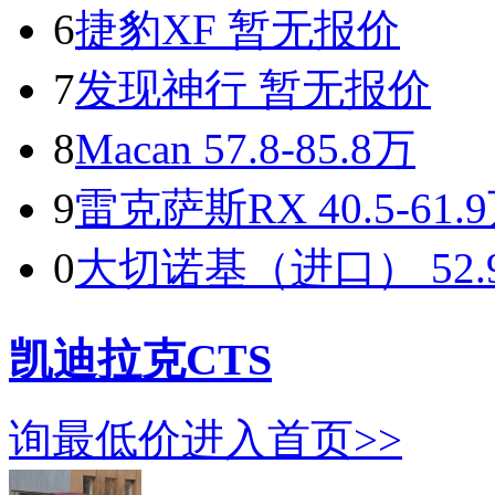
6
捷豹XF
暂无报价
7
发现神行
暂无报价
8
Macan
57.8-85.8万
9
雷克萨斯RX
40.5-61.
0
大切诺基（进口）
52
凯迪拉克CTS
询最低价
进入首页>>