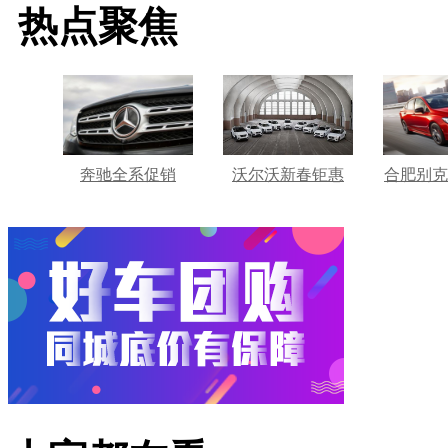
热点聚焦
奔驰全系促销
沃尔沃新春钜惠
合肥别克