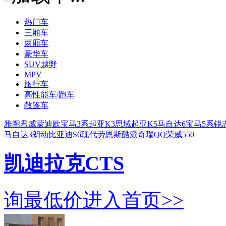
热门车
三厢车
两厢车
豪华车
SUV越野
MPV
旅行车
高性能车/跑车
敞篷车
雅阁
君威
蒙迪欧
宝马3系
起亚K3
思域
起亚K5
马自达6
宝马5系
锐
马自达3
朗动
比亚迪S6
现代劳恩斯酷派
奇瑞QQ
荣威550
凯迪拉克CTS
询最低价
进入首页>>