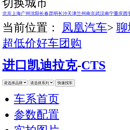
切换城市
北京
上海
广州
沈阳
长春
昆明
长沙
天津
兰州
南京
武汉
南宁
重庆
西
当前位置：
凤凰汽车
>
聊
超低价好车团购
进口凯迪拉克
-
CTS
车系首页
参数配置