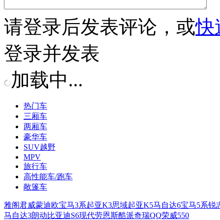
请
登录
后发表评论，或
快
登录并发表
加载中...
热门车
三厢车
两厢车
豪华车
SUV越野
MPV
旅行车
高性能车/跑车
敞篷车
雅阁
君威
蒙迪欧
宝马3系
起亚K3
思域
起亚K5
马自达6
宝马5系
锐
马自达3
朗动
比亚迪S6
现代劳恩斯酷派
奇瑞QQ
荣威550