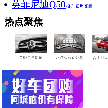
英菲尼迪Q50
报价
图片
配置
热点聚焦
奔驰全系促销
沃尔沃新春钜惠
合肥别克