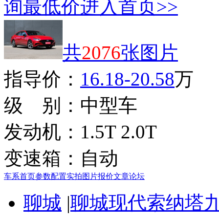
询最低价
进入首页>>
共
2076
张图片
指导价：
16.18-20.58
万
级 别：
中型车
发动机：
1.5T 2.0T
变速箱：
自动
车系首页
参数配置
实拍图片
报价
文章
论坛
聊城
|
聊城现代索纳塔九