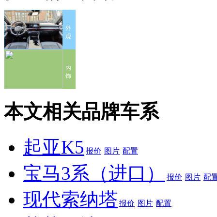
外
观
内
饰
本文相关品牌车系
起亚K5
报价
图片
配置
宝马3系（进口）
报价
图片
配
现代索纳塔
报价
图片
配置