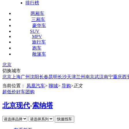
排行榜
两厢车
三厢车
豪华车
SUV
MPV
旅行车
跑车
敞篷车
北京
切换城市
北京
上海
广州
沈阳
长春
昆明
长沙
天津
兰州
南京
武汉
南宁
重庆
西
当前位置：
凤凰汽车
>
聊城
>
导购
>
正文
超低价好车团购
北京现代
-
索纳塔