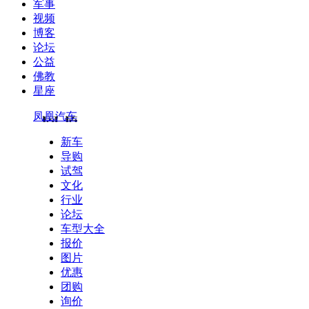
军事
视频
博客
论坛
公益
佛教
星座
凤凰汽车
新车
导购
试驾
文化
行业
论坛
车型大全
报价
图片
优惠
团购
询价