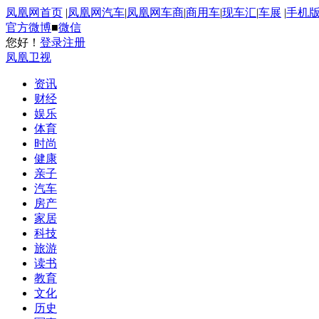
凤凰网首页
|
凤凰网汽车
|
凤凰网车商
|
商用车
|
现车汇
|
车展
|
手机
官方微博
■
微信
您好！
登录
注册
凤凰卫视
资讯
财经
娱乐
体育
时尚
健康
亲子
汽车
房产
家居
科技
旅游
读书
教育
文化
历史