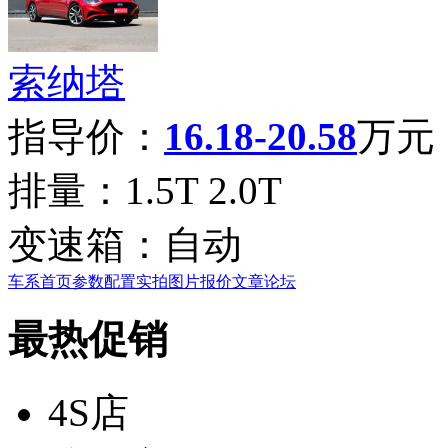
索纳塔
指导价：
16.18-20.58
万元
排量：
1.5T 2.0T
变速箱：
自动
车系首页
参数配置
实拍图片
报价
文章
论坛
最热促销
4S店