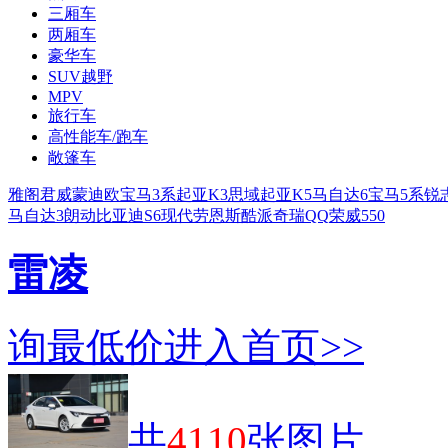
三厢车
两厢车
豪华车
SUV越野
MPV
旅行车
高性能车/跑车
敞篷车
雅阁
君威
蒙迪欧
宝马3系
起亚K3
思域
起亚K5
马自达6
宝马5系
锐
马自达3
朗动
比亚迪S6
现代劳恩斯酷派
奇瑞QQ
荣威550
雷凌
询最低价
进入首页>>
共
4110
张图片