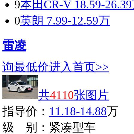
9
本田CR-V
18.59-26.3
0
英朗
7.99-12.59万
雷凌
询最低价
进入首页>>
共
4110
张图片
指导价：
11.18-14.88
万
级 别：
紧凑型车