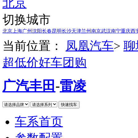
北京
切换城市
北京
上海
广州
沈阳
长春
昆明
长沙
天津
兰州
南京
武汉
南宁
重庆
西
当前位置：
凤凰汽车
>
聊
超低价好车团购
广汽丰田
-
雷凌
车系首页