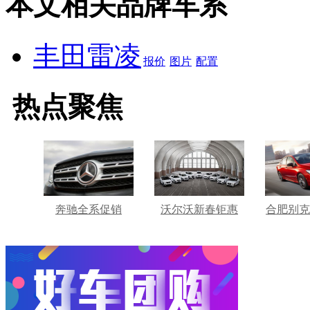
本文相关品牌车系
丰田雷凌
报价
图片
配置
热点聚焦
奔驰全系促销
沃尔沃新春钜惠
合肥别克