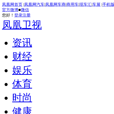
凤凰网首页
|
凤凰网汽车
|
凤凰网车商
|
商用车
|
现车汇
|
车展
|
手机
官方微博
■
微信
您好！
登录
注册
凤凰卫视
资讯
财经
娱乐
体育
时尚
健康