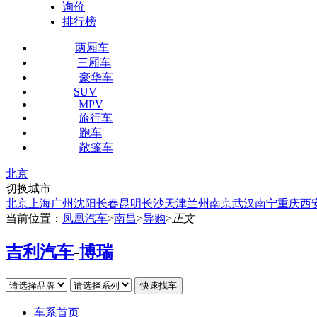
询价
排行榜
两厢车
三厢车
豪华车
SUV
MPV
旅行车
跑车
敞篷车
北京
切换城市
北京
上海
广州
沈阳
长春
昆明
长沙
天津
兰州
南京
武汉
南宁
重庆
西
当前位置：
凤凰汽车
>
南昌
>
导购
>
正文
吉利汽车
-
博瑞
车系首页