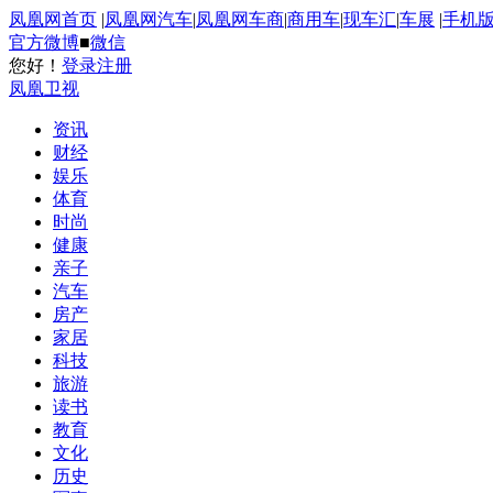
凤凰网首页
|
凤凰网汽车
|
凤凰网车商
|
商用车
|
现车汇
|
车展
|
手机
官方微博
■
微信
您好！
登录
注册
凤凰卫视
资讯
财经
娱乐
体育
时尚
健康
亲子
汽车
房产
家居
科技
旅游
读书
教育
文化
历史