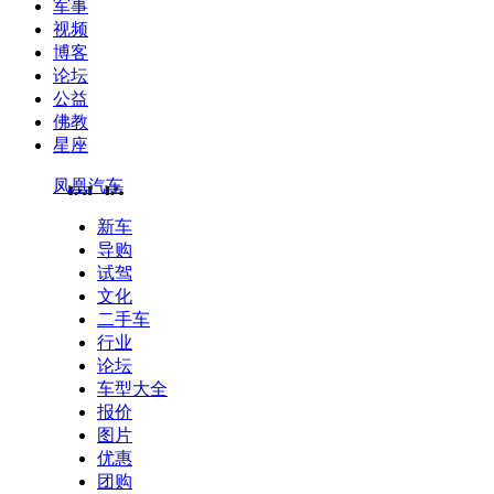
军事
视频
博客
论坛
公益
佛教
星座
凤凰汽车
新车
导购
试驾
文化
二手车
行业
论坛
车型大全
报价
图片
优惠
团购