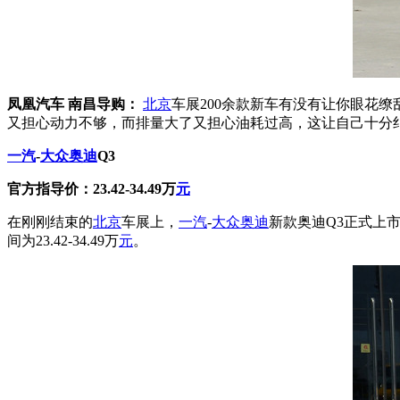
凤凰汽车 南昌导购：
北京
车展200余款新车有没有让你眼花
又担心动力不够，而排量大了又担心油耗过高，这让自己十分纠
一汽
-
大众
奥迪
Q3
官方指导价：23.42-34.49万
元
在刚刚结束的
北京
车展上，
一汽
-
大众
奥迪
新款奥迪Q3正式上市。新
间为23.42-34.49万
元
。