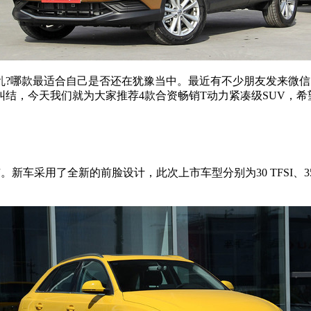
缭乱?哪款最适合自己是否还在犹豫当中。最近有不少朋友发来微信
结，今天我们就为大家推荐4款合资畅销T动力紧凑级SUV，
车采用了全新的前脸设计，此次上市车型分别为30 TFSI、35 TFSI/35 