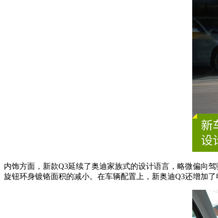
内饰方面，新款Q3延续了奥迪家族式的设计语言，略微偏向
旋钮环身镀铬面积的减小。在车辆配置上，新奥迪Q3还增加