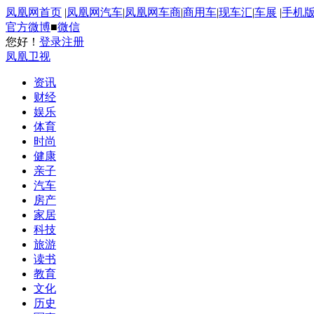
凤凰网首页
|
凤凰网汽车
|
凤凰网车商
|
商用车
|
现车汇
|
车展
|
手机
官方微博
■
微信
您好！
登录
注册
凤凰卫视
资讯
财经
娱乐
体育
时尚
健康
亲子
汽车
房产
家居
科技
旅游
读书
教育
文化
历史