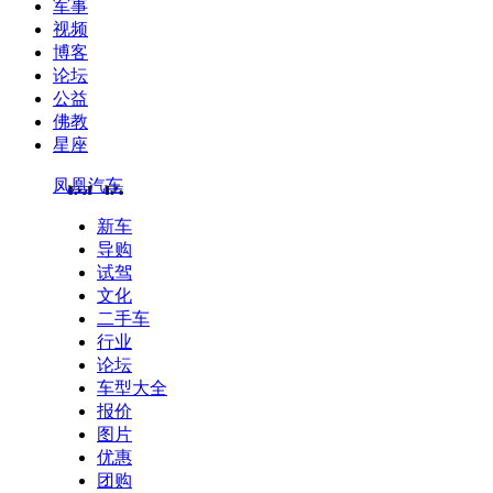
军事
视频
博客
论坛
公益
佛教
星座
凤凰汽车
新车
导购
试驾
文化
二手车
行业
论坛
车型大全
报价
图片
优惠
团购