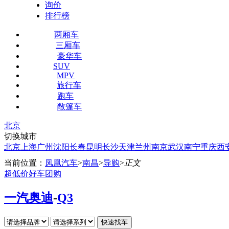
询价
排行榜
两厢车
三厢车
豪华车
SUV
MPV
旅行车
跑车
敞篷车
北京
切换城市
北京
上海
广州
沈阳
长春
昆明
长沙
天津
兰州
南京
武汉
南宁
重庆
西
当前位置：
凤凰汽车
>
南昌
>
导购
>
正文
超低价好车团购
一汽奥迪
-
Q3