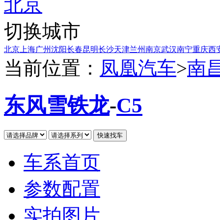
北京
切换城市
北京
上海
广州
沈阳
长春
昆明
长沙
天津
兰州
南京
武汉
南宁
重庆
西
当前位置：
凤凰汽车
>
南
东风雪铁龙
-
C5
车系首页
参数配置
实拍图片