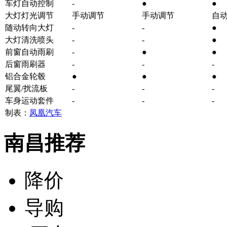
车灯自动控制
-
●
●
大灯灯光调节
手动调节
手动调节
自
随动转向大灯
-
-
●
大灯清洗喷头
-
-
●
前窗自动雨刷
-
●
●
后窗雨刷器
-
-
-
铝合金轮毂
●
●
●
尾翼/扰流板
-
-
-
车身运动套件
-
-
-
制表：
凤凰汽车
南昌推荐
降价
导购