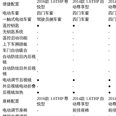
2016款 1.6THP 尊
2014款 1.6THP 自
201
便捷配置
悦型
动尊享型
动
电动车窗
四门车窗
四门车窗
四
一触式电动车窗
驾驶员侧车窗
四门车窗
四
遥控钥匙
●
●
●
无钥匙系统
-
-
-
遥控启动功能
-
-
-
上下车脚踏板
-
-
-
车门自动吸合
-
-
-
自动防炫目内后视
-
-
-
镜
自动防炫目外后视
-
-
-
镜
电动调节后视镜
●
●
●
外后视镜电动折叠
-
-
●
后视镜加热
●
●
●
2016款 1.6THP 尊
2014款 1.6THP 自
201
座椅配置
悦型
动尊享型
动
电动调节座椅
-
前排座椅
前