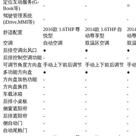
定位互动服务(G-
-
-
○
Book等)
驾驶管理系统
-
-
-
(iDrive,MMI等)
2016款 1.6THP 尊
2014款 1.6THP 自
201
舒适配置
悦型
动尊享型
动
空调
自动空调
双温区空调
双
后排空调出风口
●
●
●
后排控制空调功能
-
-
-
可调节角度方向盘
手动上下前后调节
手动上下前后调节
手
多功能方向盘
●
●
●
方向盘加热功能
-
-
-
方向盘换挡
-
-
-
车载冰箱
-
-
-
后排小桌板
-
-
-
侧窗遮阳帘
-
-
-
后排遮阳帘
-
-
-
侧自动门
-
-
-
自动尾舱门
-
-
-