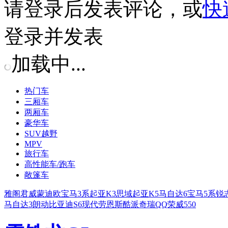
请
登录
后发表评论，或
快
登录并发表
加载中...
热门车
三厢车
两厢车
豪华车
SUV越野
MPV
旅行车
高性能车/跑车
敞篷车
雅阁
君威
蒙迪欧
宝马3系
起亚K3
思域
起亚K5
马自达6
宝马5系
锐
马自达3
朗动
比亚迪S6
现代劳恩斯酷派
奇瑞QQ
荣威550