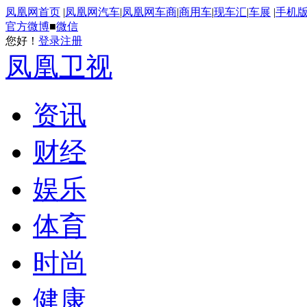
凤凰网首页
|
凤凰网汽车
|
凤凰网车商
|
商用车
|
现车汇
|
车展
|
手机
官方微博
■
微信
您好！
登录
注册
凤凰卫视
资讯
财经
娱乐
体育
时尚
健康