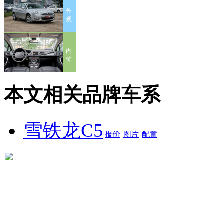
外
观
内
饰
本文相关品牌车系
雪铁龙C5
报价
图片
配置