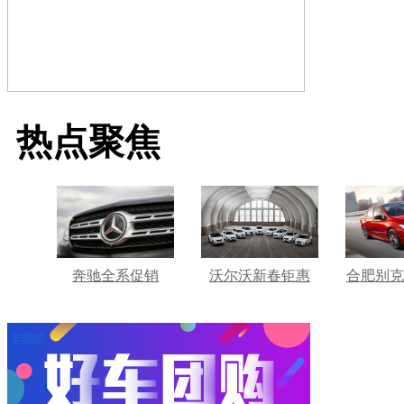
热点聚焦
奔驰全系促销
沃尔沃新春钜惠
合肥别克