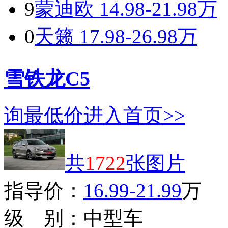
9
蒙迪欧
14.98-21.98万
0
天籁
17.98-26.98万
雪铁龙C5
询最低价
进入首页>>
共
1722
张图片
指导价：
16.99-21.99
万
级 别：
中型车