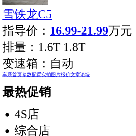
雪铁龙C5
指导价：
16.99-21.99
万元
排量：
1.6T 1.8T
变速箱：
自动
车系首页
参数配置
实拍图片
报价
文章
论坛
最热促销
4S店
综合店