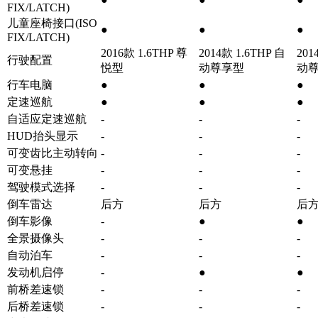
FIX/LATCH)
儿童座椅接口(ISO
●
●
●
FIX/LATCH)
2016款 1.6THP 尊
2014款 1.6THP 自
201
行驶配置
悦型
动尊享型
动
行车电脑
●
●
●
定速巡航
●
●
●
自适应定速巡航
-
-
-
HUD抬头显示
-
-
-
可变齿比主动转向
-
-
-
可变悬挂
-
-
-
驾驶模式选择
-
-
-
倒车雷达
后方
后方
后
倒车影像
-
●
●
全景摄像头
-
-
-
自动泊车
-
-
-
发动机启停
-
●
●
前桥差速锁
-
-
-
后桥差速锁
-
-
-