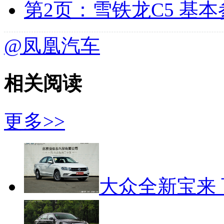
第2页：雪铁龙C5 基
@凤凰汽车
相关阅读
更多>>
大众全新宝来