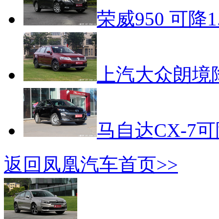
荣威950 可降1
上汽大众朗境降
马自达CX-7可
返回凤凰汽车首页>>