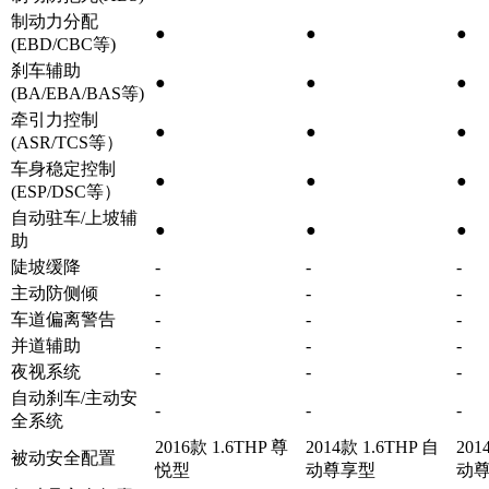
制动力分配
●
●
●
(EBD/CBC等)
刹车辅助
●
●
●
(BA/EBA/BAS等)
牵引力控制
●
●
●
(ASR/TCS等）
车身稳定控制
●
●
●
(ESP/DSC等）
自动驻车/上坡辅
●
●
●
助
陡坡缓降
-
-
-
主动防侧倾
-
-
-
车道偏离警告
-
-
-
并道辅助
-
-
-
夜视系统
-
-
-
自动刹车/主动安
-
-
-
全系统
2016款 1.6THP 尊
2014款 1.6THP 自
201
被动安全配置
悦型
动尊享型
动