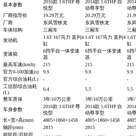
2016款 1.6THP 尊
2014款 1.6THP 自
201
基本参数
悦型
动尊享型
动
厂商指导价
19.29万元
20.29万元
21.
厂商
东风雪铁龙
东风雪铁龙
东
车体结构
三厢车
三厢车
三
1.6T 167马力 直列4
1.6T 167马力 直列4
1.6
发动机
缸
缸
缸
6挡手自一体变速
6挡手自一体变速
6挡
变速箱
器
器
器
最高车速(km/h)
215
215
215
官方0-100加速(s)
9.9
9.9
9.9
官方综合油耗(L)
-
-
-
工信部综合油耗
6.4
5.5
5.5
(L)
整车质保
3年/10万公里
3年/10万公里
3年
2016款 1.6THP 尊
2014款 1.6THP 自
201
车身参数
悦型
动尊享型
动
长×宽×高(mm)
4805×1860×1458
4805×1860×1458
480
轴距(mm)
2815
2815
281
前轮距/后轮距