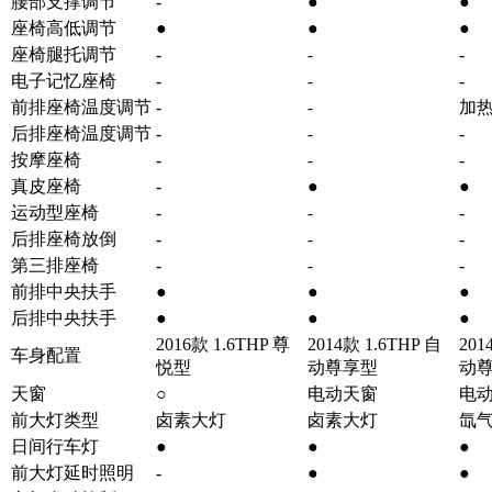
腰部支撑调节
-
●
●
座椅高低调节
●
●
●
座椅腿托调节
-
-
-
电子记忆座椅
-
-
-
前排座椅温度调节
-
-
加
后排座椅温度调节
-
-
-
按摩座椅
-
-
-
真皮座椅
-
●
●
运动型座椅
-
-
-
后排座椅放倒
-
-
-
第三排座椅
-
-
-
前排中央扶手
●
●
●
后排中央扶手
●
●
●
2016款 1.6THP 尊
2014款 1.6THP 自
201
车身配置
悦型
动尊享型
动
天窗
○
电动天窗
电
前大灯类型
卤素大灯
卤素大灯
氙
日间行车灯
●
●
●
前大灯延时照明
-
●
●