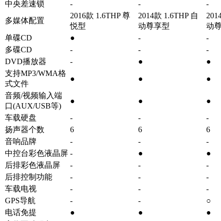
中央差速锁
-
-
-
2016款 1.6THP 尊
2014款 1.6THP 自
201
多媒体配置
悦型
动尊享型
动
单碟CD
●
-
-
多碟CD
-
-
-
DVD播放器
-
●
●
支持MP3/WMA格
●
●
●
式文件
音频/视频输入端
●
●
●
口(AUX/USB等)
车载硬盘
-
-
-
扬声器个数
6
6
6
音响品牌
-
-
-
中控台彩色液晶屏
-
●
●
后排彩色液晶屏
-
-
-
后排控制功能
-
-
-
车载电视
-
-
-
GPS导航
-
-
○
电话免提
●
●
●