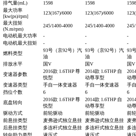
排气量(mL)
1598
1598
159
最大功率
123(167)/6000
123(167)/6000
123(
[kw(ps)/rpm]
最大扭矩
245/1400-4000
245/1400-4000
245/
(N.m/rpm)
电动机最大功率
-
-
-
电动机最大扭矩
-
-
-
93号（京92号）汽
93号（京92号）汽
93
燃料类型
油
油
油
排放水平
国V
国V
国V
2016款 1.6THP 尊
2014款 1.6THP 自
201
变速器参数
悦型
动尊享型
动
变速器类型
手自一体变速器
手自一体变速器
手
挡位个数
6
6
6
2016款 1.6THP 尊
2014款 1.6THP 自
201
底盘转向
悦型
动尊享型
动
驱动方式
前轮驱动
前轮驱动
前
前悬挂类型
麦弗逊式独立悬挂
麦弗逊式独立悬挂
麦
后悬挂类型
多连杆式独立悬挂
多连杆式独立悬挂
多
转向助力类型
液压式
液压式
液