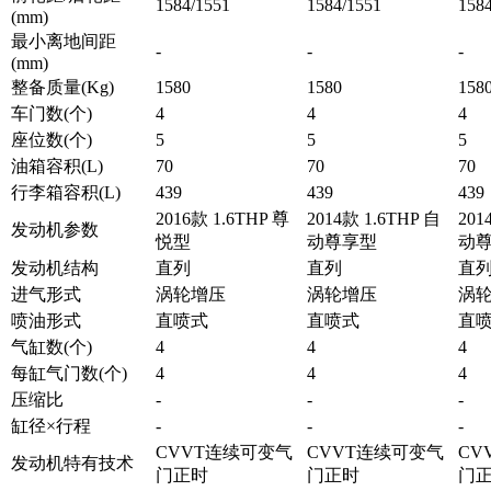
1584/1551
1584/1551
158
(mm)
最小离地间距
-
-
-
(mm)
整备质量(Kg)
1580
1580
158
车门数(个)
4
4
4
座位数(个)
5
5
5
油箱容积(L)
70
70
70
行李箱容积(L)
439
439
439
2016款 1.6THP 尊
2014款 1.6THP 自
201
发动机参数
悦型
动尊享型
动
发动机结构
直列
直列
直
进气形式
涡轮增压
涡轮增压
涡
喷油形式
直喷式
直喷式
直
气缸数(个)
4
4
4
每缸气门数(个)
4
4
4
压缩比
-
-
-
缸径×行程
-
-
-
CVVT连续可变气
CVVT连续可变气
CV
发动机特有技术
门正时
门正时
门