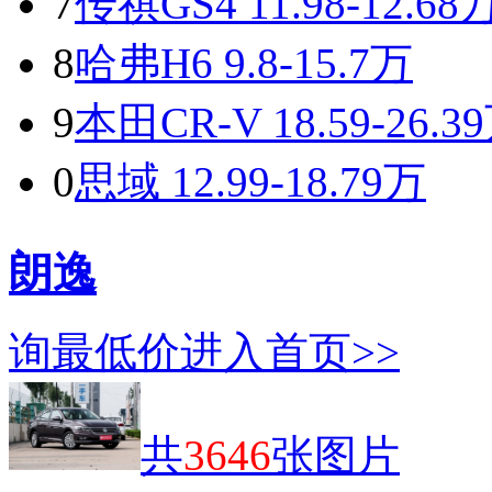
7
传祺GS4
11.98-12.68
8
哈弗H6
9.8-15.7万
9
本田CR-V
18.59-26.3
0
思域
12.99-18.79万
朗逸
询最低价
进入首页>>
共
3646
张图片