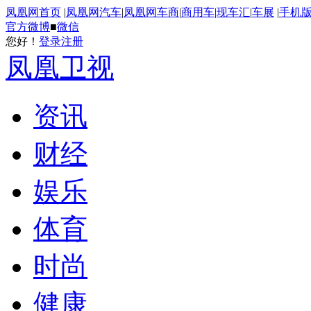
凤凰网首页
|
凤凰网汽车
|
凤凰网车商
|
商用车
|
现车汇
|
车展
|
手机
官方微博
■
微信
您好！
登录
注册
凤凰卫视
资讯
财经
娱乐
体育
时尚
健康