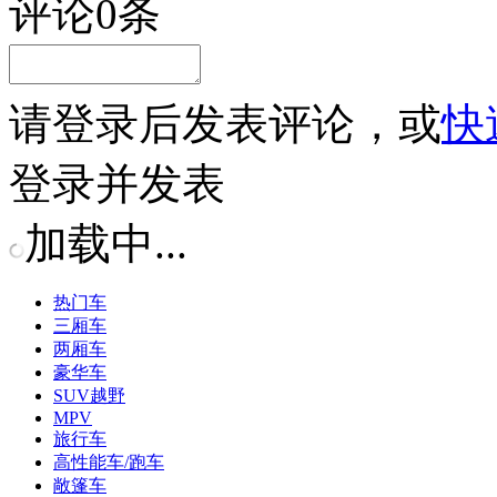
评论
0
条
请
登录
后发表评论，或
快
登录并发表
加载中...
热门车
三厢车
两厢车
豪华车
SUV越野
MPV
旅行车
高性能车/跑车
敞篷车