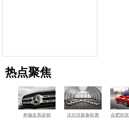
热点聚焦
奔驰全系促销
沃尔沃新春钜惠
合肥别克