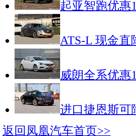
起亚智跑优惠1
ATS-L 现金
威朗全系优惠1
进口捷恩斯可
返回凤凰汽车首页>>