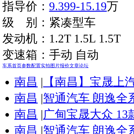
指导价：
9.399-15.19
万
级 别：
紧凑型车
发动机：
1.2T 1.5L 1.5T
变速箱：
手动 自动
车系首页
参数配置
实拍图片
报价
文章
论坛
南昌
|
【南昌】宝晟上汽
南昌
|
智通汽车 朗逸全
南昌
|
广甸宝晟大众 13
南昌
|
智通汽车 朗逸全