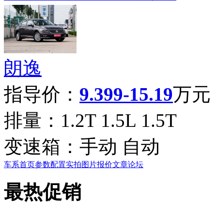
朗逸
指导价：
9.399-15.19
万元
排量：
1.2T 1.5L 1.5T
变速箱：
手动 自动
车系首页
参数配置
实拍图片
报价
文章
论坛
最热促销