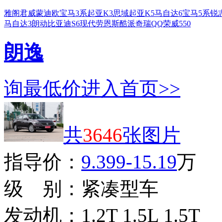
雅阁
君威
蒙迪欧
宝马3系
起亚K3
思域
起亚K5
马自达6
宝马5系
锐
马自达3
朗动
比亚迪S6
现代劳恩斯酷派
奇瑞QQ
荣威550
朗逸
询最低价
进入首页>>
共
3646
张图片
指导价：
9.399-15.19
万
级 别：
紧凑型车
发动机：
1.2T 1.5L 1.5T