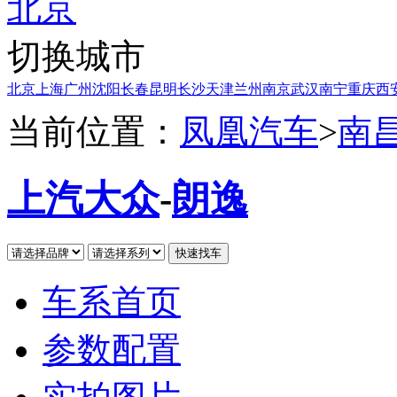
北京
切换城市
北京
上海
广州
沈阳
长春
昆明
长沙
天津
兰州
南京
武汉
南宁
重庆
西
当前位置：
凤凰汽车
>
南
上汽大众
-
朗逸
车系首页
参数配置