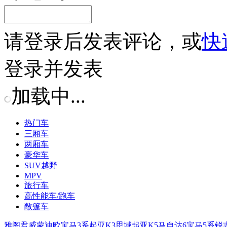
请
登录
后发表评论，或
快
登录并发表
加载中...
热门车
三厢车
两厢车
豪华车
SUV越野
MPV
旅行车
高性能车/跑车
敞篷车
雅阁
君威
蒙迪欧
宝马3系
起亚K3
思域
起亚K5
马自达6
宝马5系
锐