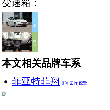
变速箱：
外
观
内
饰
本文相关品牌车系
菲亚特菲翔
报价
图片
配置