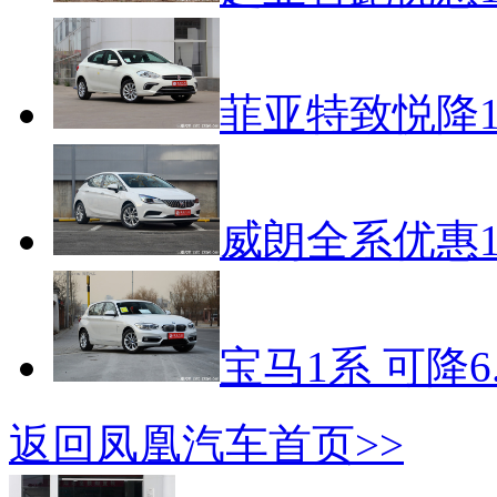
菲亚特致悦降1
威朗全系优惠1
宝马1系 可降6
返回凤凰汽车首页>>