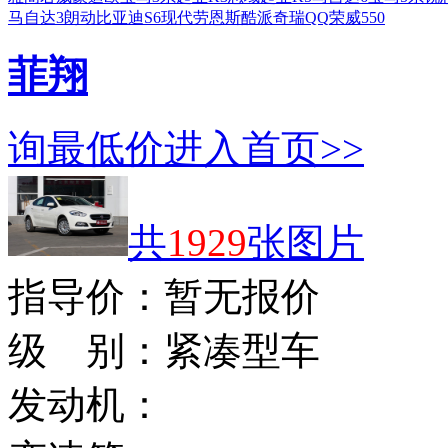
马自达3
朗动
比亚迪S6
现代劳恩斯酷派
奇瑞QQ
荣威550
菲翔
询最低价
进入首页>>
共
1929
张图片
指导价：
暂无报价
级 别：
紧凑型车
发动机：