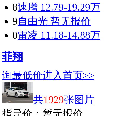
8
速腾
12.79-19.29万
9
自由光
暂无报价
0
雷凌
11.18-14.88万
菲翔
询最低价
进入首页>>
共
1929
张图片
指导价：
暂无报价