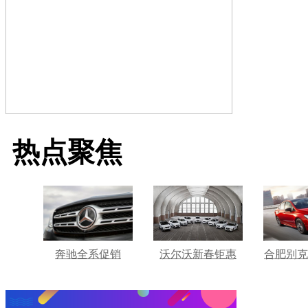
热点聚焦
奔驰全系促销
沃尔沃新春钜惠
合肥别克