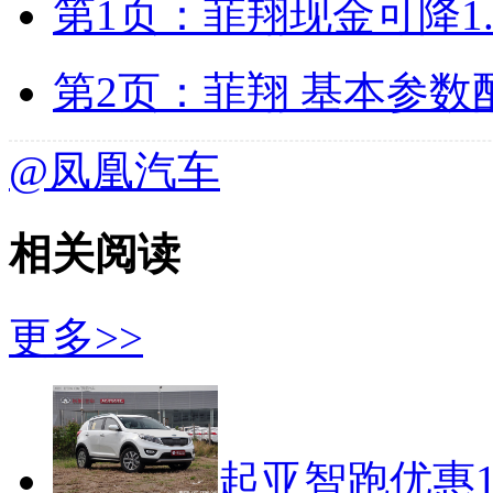
第1页：菲翔现金可降1.5
第2页：菲翔 基本参数
@凤凰汽车
相关阅读
更多>>
起亚智跑优惠1