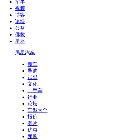
军事
视频
博客
论坛
公益
佛教
星座
凤凰汽车
新车
导购
试驾
文化
二手车
行业
论坛
车型大全
报价
图片
优惠
团购