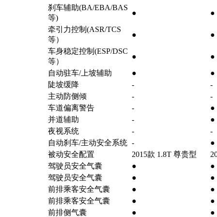
刹车辅助(BA/EBA/BAS
●
●
等)
牵引力控制(ASR/TCS
●
●
等）
车身稳定控制(ESP/DSC
●
●
等）
自动驻车/上坡辅助
●
●
陡坡缓降
-
-
主动防侧倾
-
-
车道偏离警告
-
●
并道辅助
-
●
夜视系统
-
-
自动刹车/主动安全系统
-
●
被动安全配置
2015款 1.8T 尊贵型
2
驾驶员安全气囊
●
●
驾驶员安全气囊
●
●
前排乘客安全气囊
●
●
前排乘客安全气囊
●
●
前排侧气囊
●
●