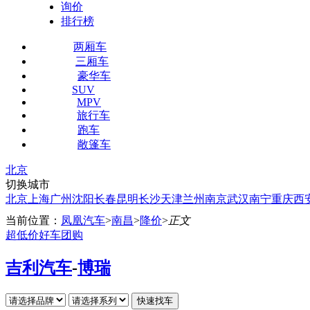
询价
排行榜
两厢车
三厢车
豪华车
SUV
MPV
旅行车
跑车
敞篷车
北京
切换城市
北京
上海
广州
沈阳
长春
昆明
长沙
天津
兰州
南京
武汉
南宁
重庆
西
当前位置：
凤凰汽车
>
南昌
>
降价
>
正文
超低价好车团购
吉利汽车
-
博瑞