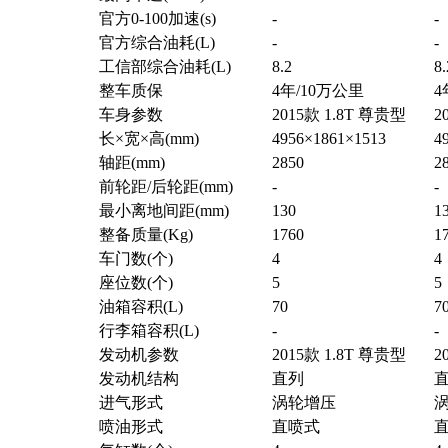
官方0-100加速(s)
-
-
官方综合油耗(L)
-
-
工信部综合油耗(L)
8.2
8.
整车质保
4年/10万公里
4
车身参数
2015款 1.8T 尊贵型
2
长×宽×高(mm)
4956×1861×1513
4
轴距(mm)
2850
2
前轮距/后轮距(mm)
-
-
最小离地间距(mm)
130
1
整备质量(Kg)
1760
1
车门数(个)
4
4
座位数(个)
5
5
油箱容积(L)
70
7
行李箱容积(L)
-
-
发动机参数
2015款 1.8T 尊贵型
2
发动机结构
直列
进气形式
涡轮增压
喷油形式
直喷式