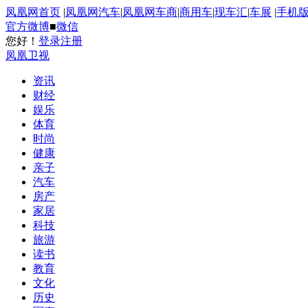
凤凰网首页
|
凤凰网汽车
|
凤凰网车商
|
商用车
|
现车汇
|
车展
|
手机
官方微博
■
微信
您好！
登录
注册
凤凰卫视
资讯
财经
娱乐
体育
时尚
健康
亲子
汽车
房产
家居
科技
旅游
读书
教育
文化
历史