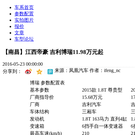
车系首页
参数配置
实拍图片
报价
文章
车型论坛
【南昌】江西帝豪 吉利博瑞11.98万元起
2016-05-23 00:00:00
来源：凤凰汽车
作者：ifeng_nc
分享到：
博瑞 参数配置表
基本参数
2015款 1.8T 尊贵型
2
厂商指导价
15.68万元
1
厂商
吉利汽车
车体结构
三厢车
发动机
1.8T 163马力 直列4缸
1
变速箱
6挡手自一体变速器
最高车速(km/h)
210
2