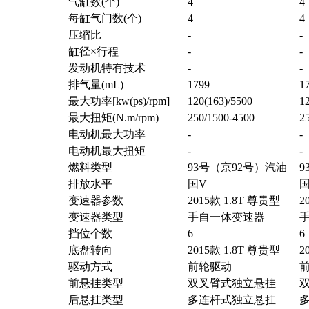
气缸数(个)
4
4
每缸气门数(个)
4
4
压缩比
-
-
缸径×行程
-
-
发动机特有技术
-
-
排气量(mL)
1799
1
最大功率[kw(ps)/rpm]
120(163)/5500
12
最大扭矩(N.m/rpm)
250/1500-4500
2
电动机最大功率
-
-
电动机最大扭矩
-
-
燃料类型
93号（京92号）汽油
9
排放水平
国V
国
变速器参数
2015款 1.8T 尊贵型
2
变速器类型
手自一体变速器
挡位个数
6
6
底盘转向
2015款 1.8T 尊贵型
2
驱动方式
前轮驱动
前悬挂类型
双叉臂式独立悬挂
后悬挂类型
多连杆式独立悬挂