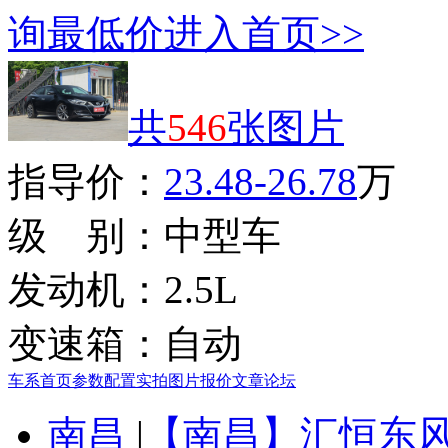
询最低价
进入首页>>
共
546
张图片
指导价：
23.48-26.78
万
级 别：
中型车
发动机：
2.5L
变速箱：
自动
车系首页
参数配置
实拍图片
报价
文章
论坛
南昌
|
【南昌】汇恒东