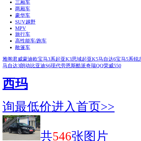
三厢车
两厢车
豪华车
SUV越野
MPV
旅行车
高性能车/跑车
敞篷车
雅阁
君威
蒙迪欧
宝马3系
起亚K3
思域
起亚K5
马自达6
宝马5系
锐
马自达3
朗动
比亚迪S6
现代劳恩斯酷派
奇瑞QQ
荣威550
西玛
询最低价
进入首页>>
共
546
张图片