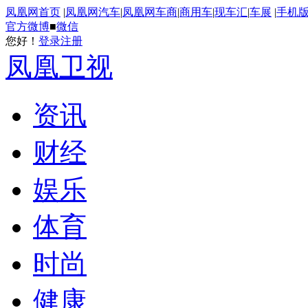
凤凰网首页
|
凤凰网汽车
|
凤凰网车商
|
商用车
|
现车汇
|
车展
|
手机
官方微博
■
微信
您好！
登录
注册
凤凰卫视
资讯
财经
娱乐
体育
时尚
健康