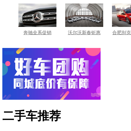
奔驰全系促销
沃尔沃新春钜惠
合肥别克
二手车推荐