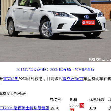
2014款 雷克萨斯CT200h 暗夜骑士特别限量版
升
雷克萨斯
经销商处获悉，目前该店
雷克萨斯CT
车型有现车在售
：
新价格变动报价表
指导价
现价
优惠幅度
26.00
询
款 CT200h 暗夜骑士特别限量版
29.70
3.70
价