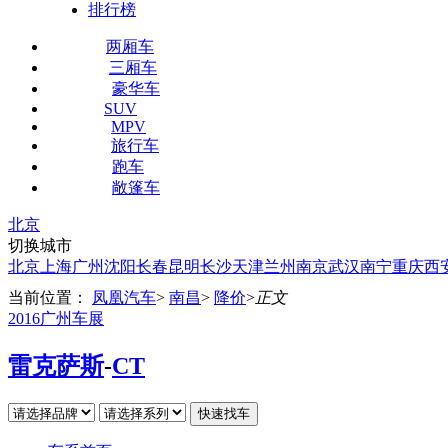
排行榜
两厢车
三厢车
豪华车
SUV
MPV
旅行车
跑车
敞篷车
北京
切换城市
北京
上海
广州
沈阳
长春
昆明
长沙
天津
兰州
南京
武汉
南宁
重庆
西
当前位置：
凤凰汽车
>
南昌
>
降价
>
正文
2016广州车展
雷克萨斯
-
CT