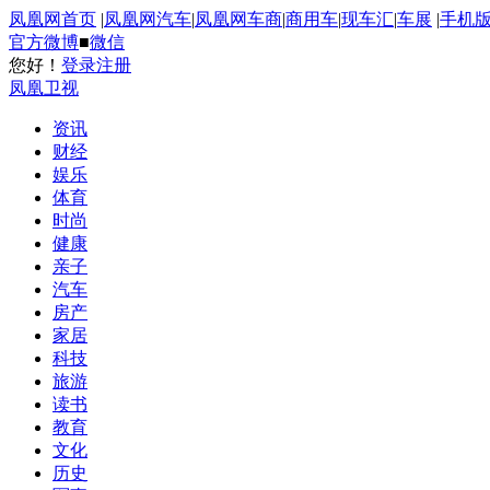
凤凰网首页
|
凤凰网汽车
|
凤凰网车商
|
商用车
|
现车汇
|
车展
|
手机
官方微博
■
微信
您好！
登录
注册
凤凰卫视
资讯
财经
娱乐
体育
时尚
健康
亲子
汽车
房产
家居
科技
旅游
读书
教育
文化
历史