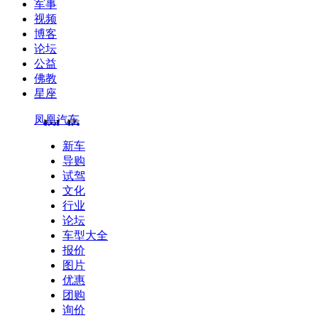
军事
视频
博客
论坛
公益
佛教
星座
凤凰汽车
新车
导购
试驾
文化
行业
论坛
车型大全
报价
图片
优惠
团购
询价