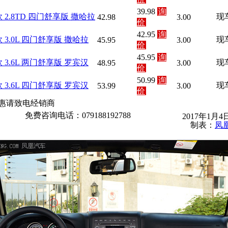
39.98
询
5款 2.8TD 四门舒享版 撒哈拉
现
42.98
3.00
价
42.95
询
5款 3.0L 四门舒享版 撒哈拉
现
45.95
3.00
价
45.95
询
5款 3.6L 两门舒享版 罗宾汉
现
48.95
3.00
价
50.99
询
5款 3.6L 四门舒享版 罗宾汉
现
53.99
3.00
价
惠请致电经销商
免费咨询电话：079188192788
2017年1月
制表：
凤