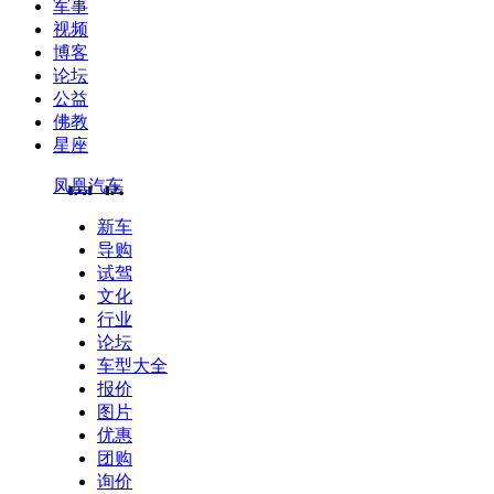
军事
视频
博客
论坛
公益
佛教
星座
凤凰汽车
新车
导购
试驾
文化
行业
论坛
车型大全
报价
图片
优惠
团购
询价