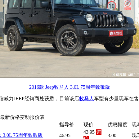
2016款 Jeep牧马人 3.0L 75周年致敬版
威力JEEP经销商处获悉，目前该店
牧马人
车型有少量现车在售
 最新价格变动报价表
指导价
现价
优惠幅度
现
43.95
询
款 3.0L 75周年致敬版
现
46.95
3.00
价