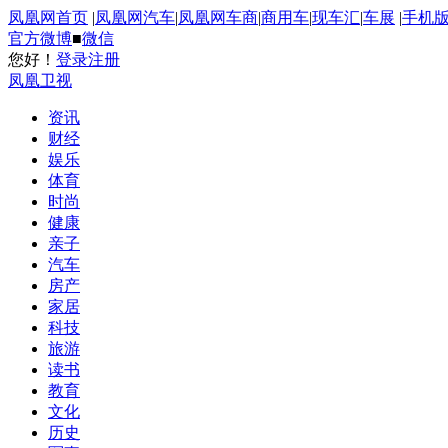
凤凰网首页
|
凤凰网汽车
|
凤凰网车商
|
商用车
|
现车汇
|
车展
|
手机
官方微博
■
微信
您好！
登录
注册
凤凰卫视
资讯
财经
娱乐
体育
时尚
健康
亲子
汽车
房产
家居
科技
旅游
读书
教育
文化
历史