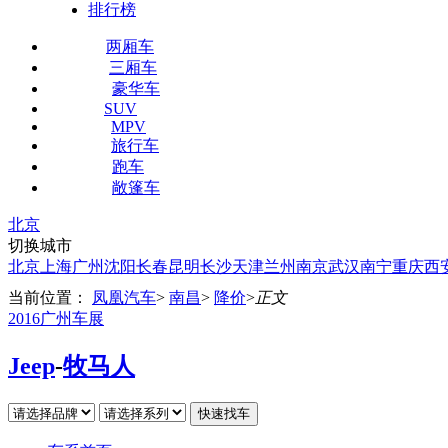
排行榜
两厢车
三厢车
豪华车
SUV
MPV
旅行车
跑车
敞篷车
北京
切换城市
北京
上海
广州
沈阳
长春
昆明
长沙
天津
兰州
南京
武汉
南宁
重庆
西
当前位置：
凤凰汽车
>
南昌
>
降价
>
正文
2016广州车展
Jeep
-
牧马人