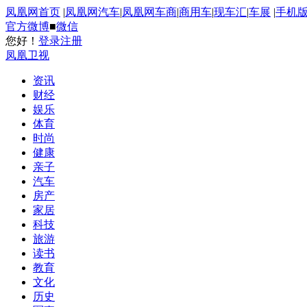
凤凰网首页
|
凤凰网汽车
|
凤凰网车商
|
商用车
|
现车汇
|
车展
|
手机
官方微博
■
微信
您好！
登录
注册
凤凰卫视
资讯
财经
娱乐
体育
时尚
健康
亲子
汽车
房产
家居
科技
旅游
读书
教育
文化
历史