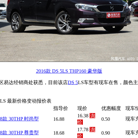
2016款 DS 5LS THP160 豪华版
区易达经销商处获悉，目前该店
DS 5
LS车型有现车在售，颜色主
 5LS 最新价格变动报价表
指导价
现价
优惠幅度
现车
16.38
询
18款 30THP 时尚型
现车
16.88
0.50
价
17.78
询
18款 30THP 尊贵型
现车
18.68
0.90
价