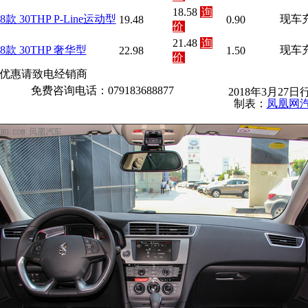
18.58
询
18款 30THP P-Line运动型
现车
19.48
0.90
价
21.48
询
18款 30THP 奢华型
现车
22.98
1.50
价
优惠请致电经销商
免费咨询电话：079183688877
2018年3月27日
制表：
凤凰网