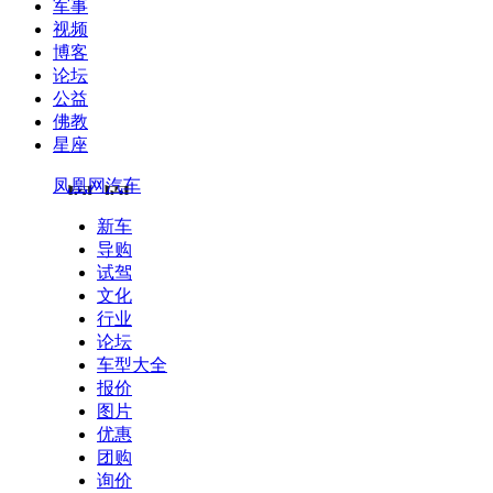
军事
视频
博客
论坛
公益
佛教
星座
凤凰网汽车
新车
导购
试驾
文化
行业
论坛
车型大全
报价
图片
优惠
团购
询价