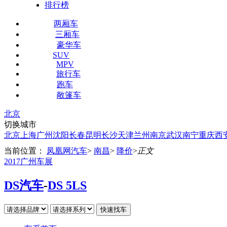
排行榜
两厢车
三厢车
豪华车
SUV
MPV
旅行车
跑车
敞篷车
北京
切换城市
北京
上海
广州
沈阳
长春
昆明
长沙
天津
兰州
南京
武汉
南宁
重庆
西
当前位置：
凤凰网汽车
>
南昌
>
降价
>
正文
2017广州车展
DS汽车
-
DS 5LS