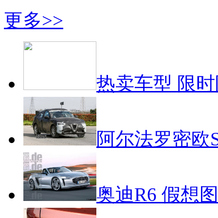
更多>>
热卖车型 限
阿尔法罗密欧S
奥迪R6 假想