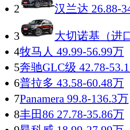
2
汉兰达
26.88-3
3
大切诺基（进
4
牧马人
49.99-56.99万
5
奔驰GLC级
42.78-53.
6
普拉多
43.58-60.48万
7
Panamera
99.8-136.3万
8
丰田86
27.78-35.86万
9
昂科威
18.99-27.99万