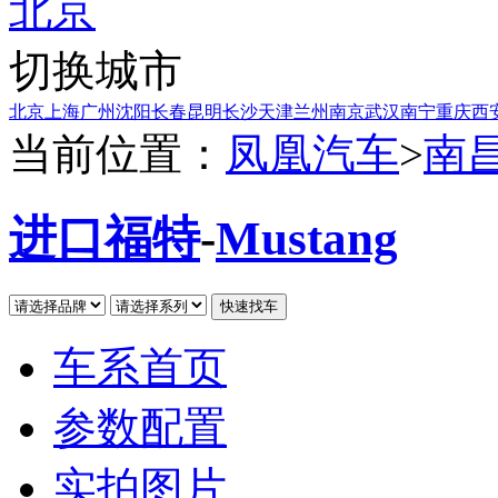
北京
切换城市
北京
上海
广州
沈阳
长春
昆明
长沙
天津
兰州
南京
武汉
南宁
重庆
西
当前位置：
凤凰汽车
>
南
进口福特
-
Mustang
车系首页
参数配置
实拍图片