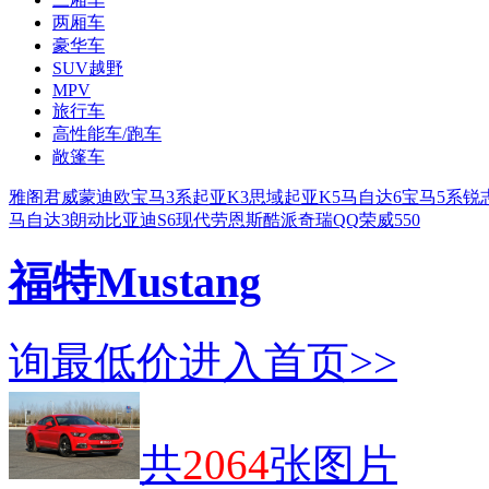
两厢车
豪华车
SUV越野
MPV
旅行车
高性能车/跑车
敞篷车
雅阁
君威
蒙迪欧
宝马3系
起亚K3
思域
起亚K5
马自达6
宝马5系
锐
马自达3
朗动
比亚迪S6
现代劳恩斯酷派
奇瑞QQ
荣威550
福特Mustang
询最低价
进入首页>>
共
2064
张图片