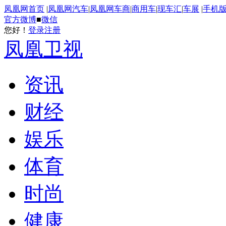
凤凰网首页
|
凤凰网汽车
|
凤凰网车商
|
商用车
|
现车汇
|
车展
|
手机
官方微博
■
微信
您好！
登录
注册
凤凰卫视
资讯
财经
娱乐
体育
时尚
健康