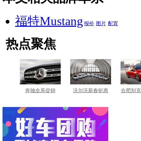
福特Mustang
报价
图片
配置
热点聚焦
奔驰全系促销
沃尔沃新春钜惠
合肥别克