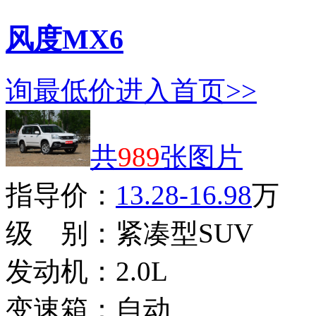
风度MX6
询最低价
进入首页>>
共
989
张图片
指导价：
13.28-16.98
万
级 别：
紧凑型SUV
发动机：
2.0L
变速箱：
自动