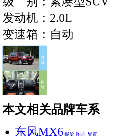
级 别：
紧凑型SUV
发动机：
2.0L
变速箱：
自动
外
观
内
饰
本文相关品牌车系
东风MX6
报价
图片
配置