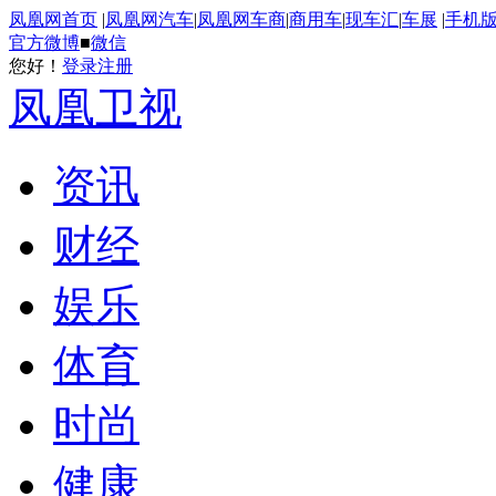
凤凰网首页
|
凤凰网汽车
|
凤凰网车商
|
商用车
|
现车汇
|
车展
|
手机
官方微博
■
微信
您好！
登录
注册
凤凰卫视
资讯
财经
娱乐
体育
时尚
健康