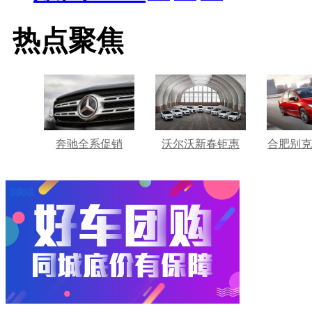
热点聚焦
奔驰全系促销
沃尔沃新春钜惠
合肥别克