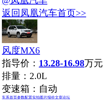
@凤凰汽车
返回凤凰汽车首页>>
风度MX6
指导价：
13.28-16.98
万元
排量：
2.0L
变速箱：
自动
车系首页
参数配置
实拍图片
报价
文章
论坛