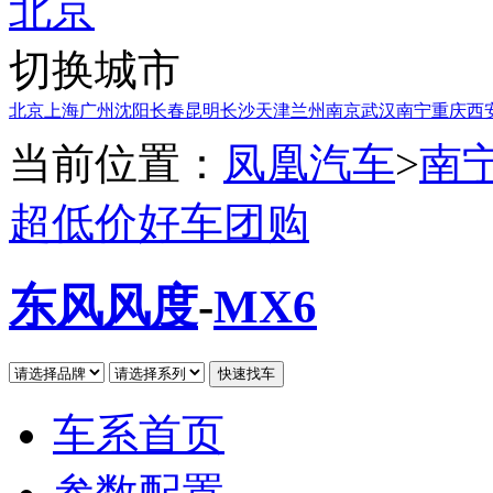
北京
切换城市
北京
上海
广州
沈阳
长春
昆明
长沙
天津
兰州
南京
武汉
南宁
重庆
西
当前位置：
凤凰汽车
>
南
超低价好车团购
东风风度
-
MX6
车系首页