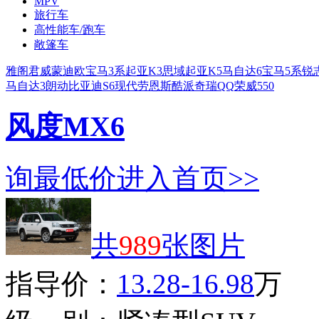
MPV
旅行车
高性能车/跑车
敞篷车
雅阁
君威
蒙迪欧
宝马3系
起亚K3
思域
起亚K5
马自达6
宝马5系
锐
马自达3
朗动
比亚迪S6
现代劳恩斯酷派
奇瑞QQ
荣威550
风度MX6
询最低价
进入首页>>
共
989
张图片
指导价：
13.28-16.98
万