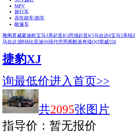
MPV
旅行车
高性能车/跑车
敞篷车
雅阁
君威
蒙迪欧
宝马3系
起亚K3
思域
起亚K5
马自达6
宝马5系
锐
马自达3
朗动
比亚迪S6
现代劳恩斯酷派
奇瑞QQ
荣威550
捷豹XJ
询最低价
进入首页>>
共
2095
张图片
指导价：
暂无报价