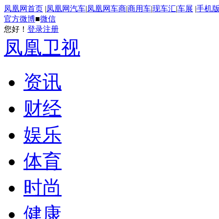
凤凰网首页
|
凤凰网汽车
|
凤凰网车商
|
商用车
|
现车汇
|
车展
|
手机
官方微博
■
微信
您好！
登录
注册
凤凰卫视
资讯
财经
娱乐
体育
时尚
健康