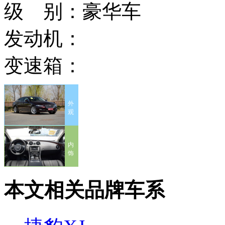
级 别：
豪华车
发动机：
变速箱：
外
观
内
饰
本文相关品牌车系