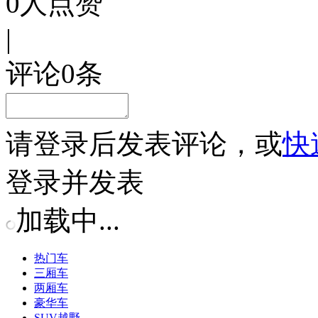
0
人点赞
|
评论
0
条
请
登录
后发表评论，或
快
登录并发表
加载中...
热门车
三厢车
两厢车
豪华车
SUV越野