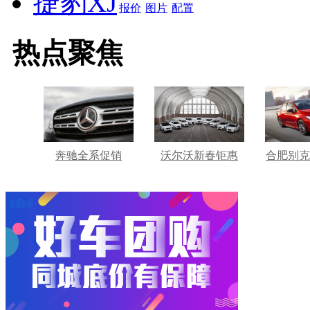
捷豹XJ
报价
图片
配置
热点聚焦
奔驰全系促销
沃尔沃新春钜惠
合肥别克