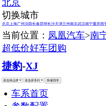
北京
切换城市
北京
上海
广州
沈阳
长春
昆明
长沙
天津
兰州
南京
武汉
南宁
重庆
西
当前位置：
凤凰汽车
>
南
超低价好车团购
捷豹
-
XJ
车系首页