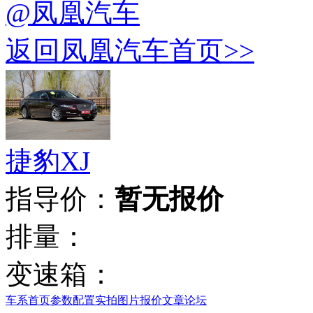
@凤凰汽车
返回凤凰汽车首页>>
捷豹XJ
指导价：
暂无报价
排量：
变速箱：
车系首页
参数配置
实拍图片
报价
文章
论坛