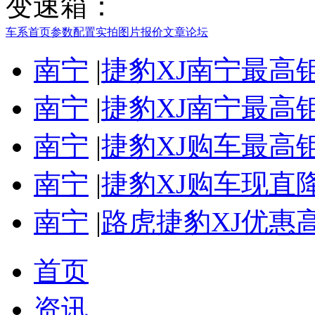
变速箱：
车系首页
参数配置
实拍图片
报价
文章
论坛
南宁
|
捷豹XJ南宁最高
南宁
|
捷豹XJ南宁最高
南宁
|
捷豹XJ购车最高
南宁
|
捷豹XJ购车现直
南宁
|
路虎捷豹XJ优惠
首页
资讯