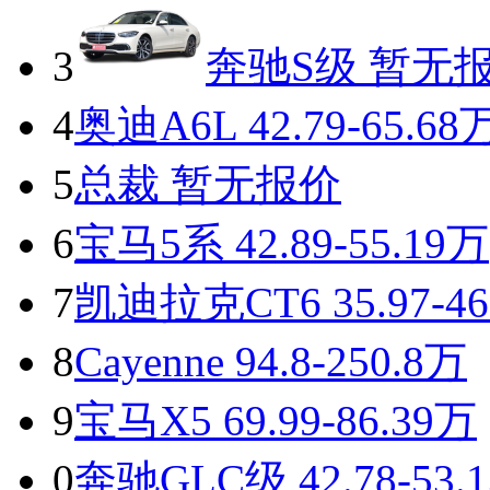
3
奔驰S级
暂无
4
奥迪A6L
42.79-65.68
5
总裁
暂无报价
6
宝马5系
42.89-55.19万
7
凯迪拉克CT6
35.97-4
8
Cayenne
94.8-250.8万
9
宝马X5
69.99-86.39万
0
奔驰GLC级
42.78-53.