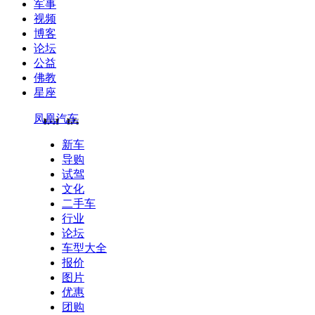
军事
视频
博客
论坛
公益
佛教
星座
凤凰汽车
新车
导购
试驾
文化
二手车
行业
论坛
车型大全
报价
图片
优惠
团购