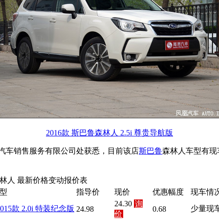
2016款 斯巴鲁森林人 2.5i 尊贵导航版
汽车销售服务有限公司处获悉，目前该店
斯巴鲁
森林人车型有现
林人 最新价格变动报价表
型
指导价
现价
优惠幅度
现车情
24.30
询
2015款 2.0i 特装纪念版
少量现
24.98
0.68
价