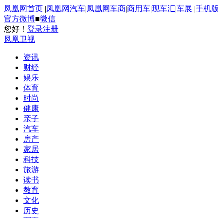
凤凰网首页
|
凤凰网汽车
|
凤凰网车商
|
商用车
|
现车汇
|
车展
|
手机
官方微博
■
微信
您好！
登录
注册
凤凰卫视
资讯
财经
娱乐
体育
时尚
健康
亲子
汽车
房产
家居
科技
旅游
读书
教育
文化
历史