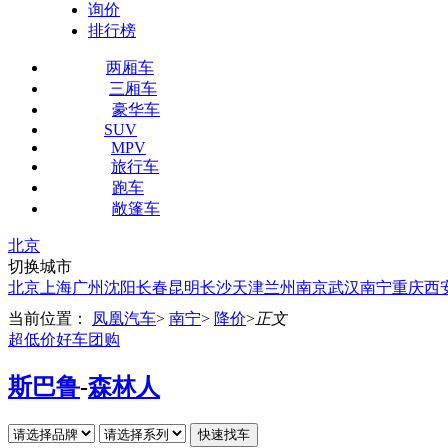
询价
排行榜
两厢车
三厢车
豪华车
SUV
MPV
旅行车
跑车
敞篷车
北京
切换城市
北京
上海
广州
沈阳
长春
昆明
长沙
天津
兰州
南京
武汉
南宁
重庆
西
当前位置：
凤凰汽车
>
南宁
>
降价
>
正文
超低价好车团购
斯巴鲁
-
森林人