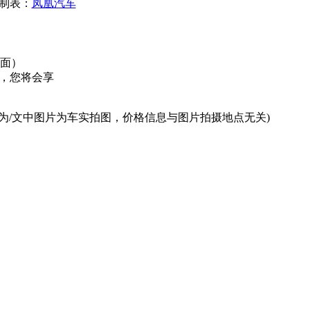
制表：
凤凰汽车
对面）
，您将会享
为/文中图片为车实拍图，价格信息与图片拍摄地点无关)