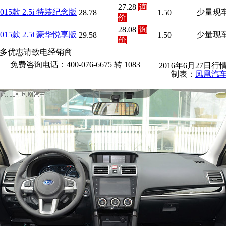
27.28
询
2015款 2.5i 特装纪念版
少量现
28.78
1.50
价
28.08
询
2015款 2.5i 豪华悦享版
少量现
29.58
1.50
价
多优惠请致电经销商
免费咨询电话：400-076-6675 转 1083
2016年6月27日行
制表：
凤凰汽