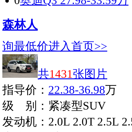
0
奥迪Q3
27.98-33.59万
森林人
询最低价
进入首页>>
共
1431
张图片
指导价：
22.38-36.98
万
级 别：
紧凑型SUV
发动机：
2.0L 2.0T 2.5L 2