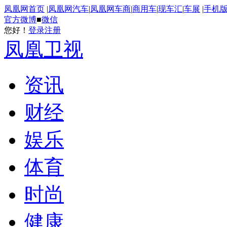
凤凰网首页
|
凤凰网汽车
|
凤凰网车商
|
商用车
|
现车汇
|
车展
|
手机
官方微博
■
微信
您好！
登录
注册
凤凰卫视
资讯
财经
娱乐
体育
时尚
健康