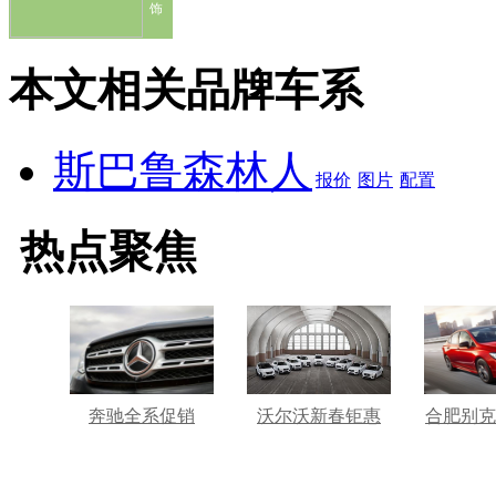
饰
本文相关品牌车系
斯巴鲁森林人
报价
图片
配置
热点聚焦
奔驰全系促销
沃尔沃新春钜惠
合肥别克