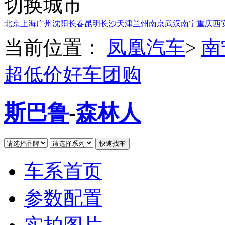
切换城市
北京
上海
广州
沈阳
长春
昆明
长沙
天津
兰州
南京
武汉
南宁
重庆
西
当前位置：
凤凰汽车
>
南
超低价好车团购
斯巴鲁
-
森林人
车系首页
参数配置