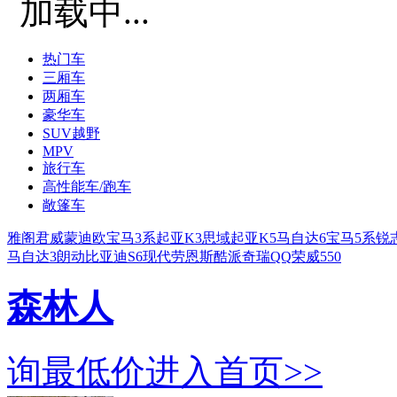
加载中...
热门车
三厢车
两厢车
豪华车
SUV越野
MPV
旅行车
高性能车/跑车
敞篷车
雅阁
君威
蒙迪欧
宝马3系
起亚K3
思域
起亚K5
马自达6
宝马5系
锐
马自达3
朗动
比亚迪S6
现代劳恩斯酷派
奇瑞QQ
荣威550
森林人
询最低价
进入首页>>