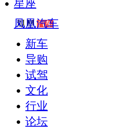
星座
凤凰汽车
新车
导购
试驾
文化
行业
论坛