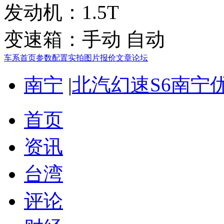
发动机：
1.5T
变速箱：
手动 自动
车系首页
参数配置
实拍图片
报价
文章
论坛
南宁
|
北汽幻速S6南宁优
首页
资讯
台湾
评论