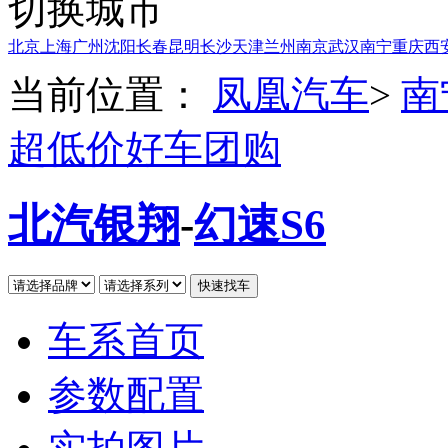
切换城市
北京
上海
广州
沈阳
长春
昆明
长沙
天津
兰州
南京
武汉
南宁
重庆
西
当前位置：
凤凰汽车
>
南
超低价好车团购
北汽银翔
-
幻速S6
车系首页
参数配置