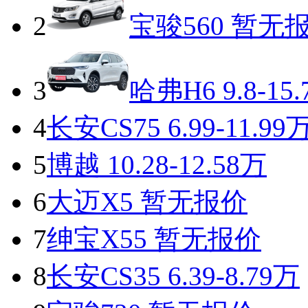
2
宝骏560
暂无
3
哈弗H6
9.8-15
4
长安CS75
6.99-11.99
5
博越
10.28-12.58万
6
大迈X5
暂无报价
7
绅宝X55
暂无报价
8
长安CS35
6.39-8.79万