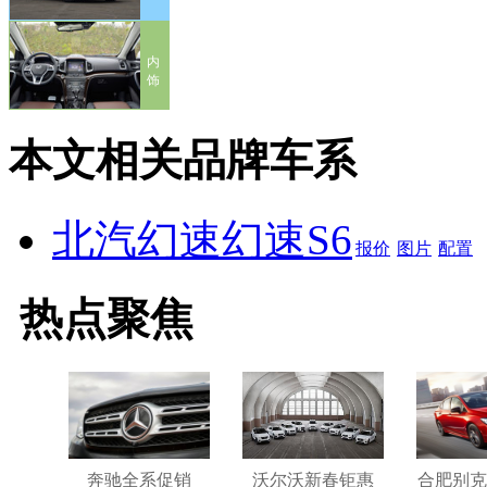
内
饰
本文相关品牌车系
北汽幻速幻速S6
报价
图片
配置
热点聚焦
奔驰全系促销
沃尔沃新春钜惠
合肥别克