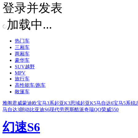
登录并发表
加载中...
热门车
三厢车
两厢车
豪华车
SUV越野
MPV
旅行车
高性能车/跑车
敞篷车
雅阁
君威
蒙迪欧
宝马3系
起亚K3
思域
起亚K5
马自达6
宝马5系
锐
马自达3
朗动
比亚迪S6
现代劳恩斯酷派
奇瑞QQ
荣威550
幻速S6