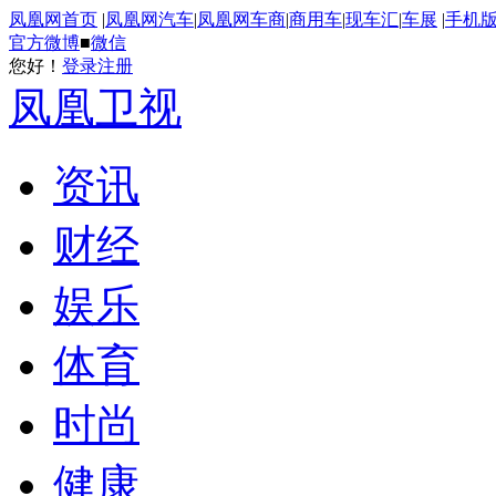
凤凰网首页
|
凤凰网汽车
|
凤凰网车商
|
商用车
|
现车汇
|
车展
|
手机
官方微博
■
微信
您好！
登录
注册
凤凰卫视
资讯
财经
娱乐
体育
时尚
健康