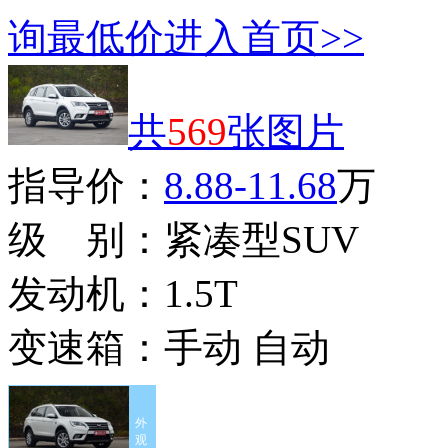
询最低价
进入首页>>
共
569
张图片
指导价：
8.88-11.68
万
级 别：
紧凑型SUV
发动机：
1.5T
变速箱：
手动 自动
外
观