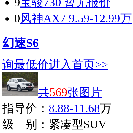
9
宝骏730
暂无报价
0
风神AX7
9.59-12.99万
幻速S6
询最低价
进入首页>>
共
569
张图片
指导价：
8.88-11.68
万
级 别：
紧凑型SUV