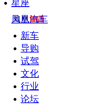
星座
凤凰汽车
新车
导购
试驾
文化
行业
论坛