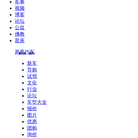
军事
视频
博客
论坛
公益
佛教
星座
凤凰汽车
新车
导购
试驾
文化
行业
论坛
车型大全
报价
图片
优惠
团购
询价