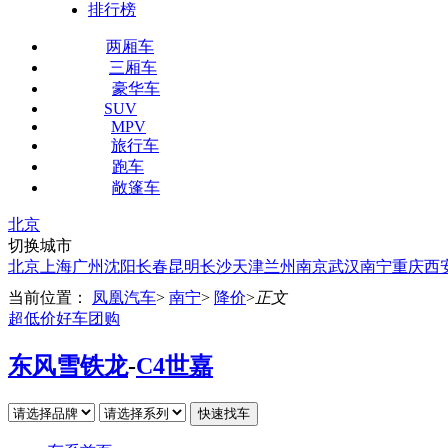
排行榜
两厢车
三厢车
豪华车
SUV
MPV
旅行车
跑车
敞篷车
北京
切换城市
北京
上海
广州
沈阳
长春
昆明
长沙
天津
兰州
南京
武汉
南宁
重庆
西
当前位置：
凤凰汽车
>
南宁
>
降价
>
正文
超低价好车团购
东风雪铁龙
-
C4世嘉