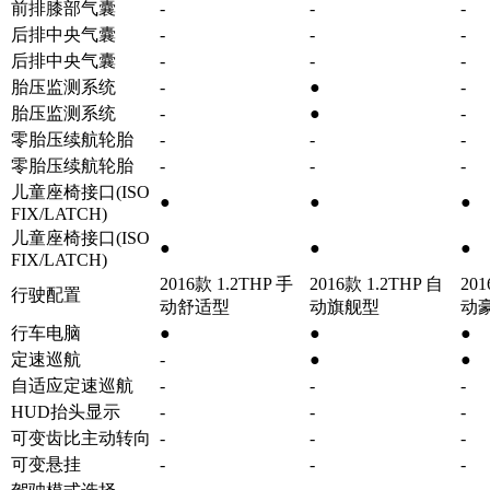
前排膝部气囊
-
-
-
后排中央气囊
-
-
-
后排中央气囊
-
-
-
胎压监测系统
-
●
-
胎压监测系统
-
●
-
零胎压续航轮胎
-
-
-
零胎压续航轮胎
-
-
-
儿童座椅接口(ISO
●
●
●
FIX/LATCH)
儿童座椅接口(ISO
●
●
●
FIX/LATCH)
2016款 1.2THP 手
2016款 1.2THP 自
201
行驶配置
动舒适型
动旗舰型
动
行车电脑
●
●
●
定速巡航
-
●
●
自适应定速巡航
-
-
-
HUD抬头显示
-
-
-
可变齿比主动转向
-
-
-
可变悬挂
-
-
-