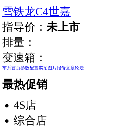
雪铁龙C4世嘉
指导价：
未上市
排量：
变速箱：
车系首页
参数配置
实拍图片
报价
文章
论坛
最热促销
4S店
综合店