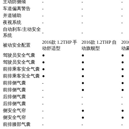
主动防侧倾
-
-
-
车道偏离警告
-
-
-
并道辅助
-
-
-
夜视系统
-
-
-
自动刹车/主动安全
-
-
-
系统
2016款 1.2THP 手
2016款 1.2THP 自
201
被动安全配置
动舒适型
动旗舰型
动
驾驶员安全气囊
●
●
●
驾驶员安全气囊
●
●
●
前排乘客安全气囊
●
●
●
前排乘客安全气囊
●
●
●
前排侧气囊
-
●
●
前排侧气囊
-
●
●
后排侧气囊
-
-
-
后排侧气囊
-
-
-
侧安全气帘
-
●
●
侧安全气帘
-
●
●
前排膝部气囊
-
-
-