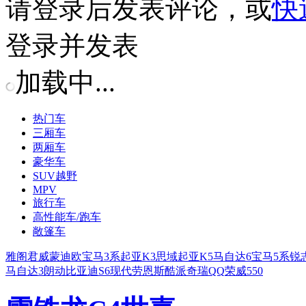
请
登录
后发表评论，或
快
登录并发表
加载中...
热门车
三厢车
两厢车
豪华车
SUV越野
MPV
旅行车
高性能车/跑车
敞篷车
雅阁
君威
蒙迪欧
宝马3系
起亚K3
思域
起亚K5
马自达6
宝马5系
锐
马自达3
朗动
比亚迪S6
现代劳恩斯酷派
奇瑞QQ
荣威550