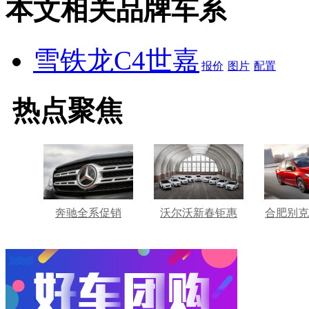
本文相关品牌车系
雪铁龙C4世嘉
报价
图片
配置
热点聚焦
奔驰全系促销
沃尔沃新春钜惠
合肥别克