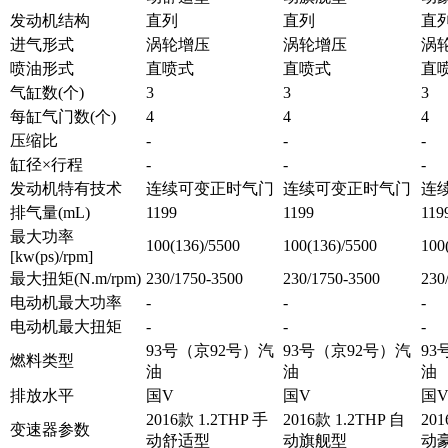
发动机结构
直列
直列
直
进气形式
涡轮增压
涡轮增压
涡
喷油形式
直喷式
直喷式
直
气缸数(个)
3
3
3
每缸气门数(个)
4
4
4
压缩比
-
-
-
缸径×行程
-
-
-
发动机特有技术
连续可变正时气门
连续可变正时气门
连
排气量(mL)
1199
1199
119
最大功率
100(136)/5500
100(136)/5500
100
[kw(ps)/rpm]
最大扭矩(N.m/rpm)
230/1750-3500
230/1750-3500
230
电动机最大功率
-
-
-
电动机最大扭矩
-
-
-
93号（京92号）汽
93号（京92号）汽
93
燃料类型
油
油
油
排放水平
国V
国V
国
2016款 1.2THP 手
2016款 1.2THP 自
201
变速器参数
动舒适型
动旗舰型
动