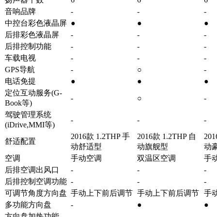
音响品牌
-
-
-
中控台彩色液晶屏
●
●
●
后排彩色液晶屏
-
-
-
后排控制功能
-
-
-
车载电视
-
-
-
GPS导航
-
○
-
电话免提
●
●
●
定位互动服务(G-
-
○
-
Book等)
驾驶管理系统
-
-
-
(iDrive,MMI等)
2016款 1.2THP 手
2016款 1.2THP 自
201
舒适配置
动舒适型
动旗舰型
动
空调
手动空调
双温区空调
手
后排空调出风口
-
-
-
后排控制空调功能
-
-
-
可调节角度方向盘
手动上下前后调节
手动上下前后调节
手
多功能方向盘
-
●
●
方向盘加热功能
-
-
-