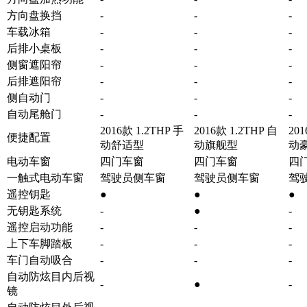
方向盘换挡
-
-
-
车载冰箱
-
-
-
后排小桌板
-
-
-
侧窗遮阳帘
-
-
-
后排遮阳帘
-
-
-
侧自动门
-
-
-
自动尾舱门
-
-
-
2016款 1.2THP 手
2016款 1.2THP 自
201
便捷配置
动舒适型
动旗舰型
动
电动车窗
四门车窗
四门车窗
四
一触式电动车窗
驾驶员侧车窗
驾驶员侧车窗
驾
遥控钥匙
●
●
●
无钥匙系统
-
●
-
遥控启动功能
-
-
-
上下车脚踏板
-
-
-
车门自动吸合
-
-
-
自动防炫目内后视
-
●
-
镜