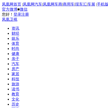
凤凰网首页
|
凤凰网汽车
|
凤凰网车商
|
商用车
|
现车汇
|
车展
|
手机
官方微博
■
微信
您好！
登录
注册
凤凰卫视
资讯
财经
娱乐
体育
时尚
健康
亲子
汽车
房产
家居
科技
旅游
读书
教育
文化
历史