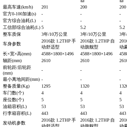
器
器
最高车速(km/h)
201
200
200
官方0-100加速(s)
-
-
-
官方综合油耗(L)
-
-
-
工信部综合油耗(L)
5
5.2
5.2
整车质保
3年/10万公里
3年/10万公里
3年
2016款 1.2THP 手
2016款 1.2THP 自
201
车身参数
动舒适型
动旗舰型
动
长×宽×高(mm)
4588×1800×1496
4588×1800×1496
458
轴距(mm)
2610
2610
261
前轮距/后轮距
-
-
-
(mm)
最小离地间距(mm)
-
-
-
整备质量(Kg)
1295
1320
132
车门数(个)
4
4
4
座位数(个)
5
5
5
油箱容积(L)
53
53
53
行李箱容积(L)
443
443
443
2016款 1.2THP 手
2016款 1.2THP 自
201
发动机参数
动舒适型
动旗舰型
动