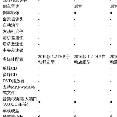
驾驶模式选择
-
-
-
倒车雷达
-
后方
后
倒车影像
-
●
●
全景摄像头
-
-
-
自动泊车
-
-
-
发动机启停
-
-
-
前桥差速锁
-
-
-
后桥差速锁
-
-
-
中央差速锁
-
-
-
2016款 1.2THP 手
2016款 1.2THP 自
201
多媒体配置
动舒适型
动旗舰型
动
单碟CD
-
-
-
多碟CD
-
-
-
DVD播放器
-
-
-
支持MP3/WMA格
-
-
-
式文件
音频/视频输入端口
●
●
●
(AUX/USB等)
车载硬盘
-
-
-
扬声器个数
6
6
6