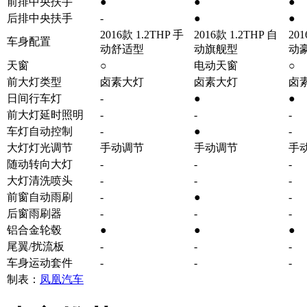
前排中央扶手
●
●
●
后排中央扶手
-
●
●
2016款 1.2THP 手
2016款 1.2THP 自
201
车身配置
动舒适型
动旗舰型
动
天窗
○
电动天窗
○
前大灯类型
卤素大灯
卤素大灯
卤
日间行车灯
-
●
●
前大灯延时照明
-
-
-
车灯自动控制
-
●
-
大灯灯光调节
手动调节
手动调节
手
随动转向大灯
-
-
-
大灯清洗喷头
-
-
-
前窗自动雨刷
-
●
-
后窗雨刷器
-
-
-
铝合金轮毂
●
●
●
尾翼/扰流板
-
-
-
车身运动套件
-
-
-
制表：
凤凰汽车