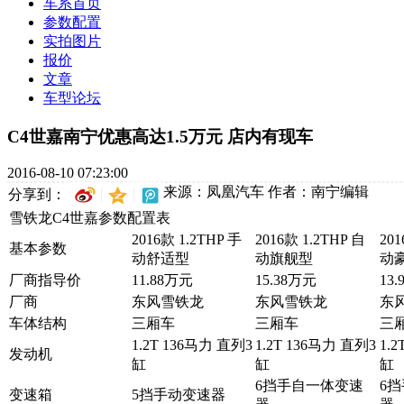
车系首页
参数配置
实拍图片
报价
文章
车型论坛
C4世嘉南宁优惠高达1.5万元 店内有现车
2016-08-10 07:23:00
来源：凤凰汽车
作者：南宁编辑
分享到：
雪铁龙C4世嘉参数配置表
2016款 1.2THP 手
2016款 1.2THP 自
201
基本参数
动舒适型
动旗舰型
动
厂商指导价
11.88万元
15.38万元
13
厂商
东风雪铁龙
东风雪铁龙
东
车体结构
三厢车
三厢车
三
1.2T 136马力 直列3
1.2T 136马力 直列3
1.
发动机
缸
缸
缸
6挡手自一体变速
6
变速箱
5挡手动变速器